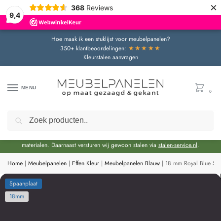
×
368
Reviews
9,4
Hoe maak ik een stuklijst voor meubelpanelen?
★★★★★
350+ klantbeoordelingen:
Kleurstalen aanvragen
MENU
0
Zoeken
Door de bouwvakperiode geldt momenteel een extra levertijd van circa 3 weken
bovenop de reguliere levertijd.
Onze showroom blijft gewoon geopend voor advies en het bekijken van
materialen. Daarnaast versturen wij gewoon stalen via
stalen-service.nl
.
Home
|
Meubelpanelen
|
Effen Kleur
|
Meubelpanelen Blauw
|
18 mm Royal Blue Sp
Spaanplaat
18mm