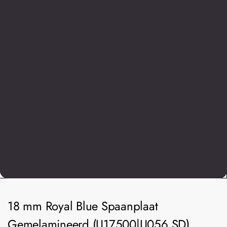
18 mm Royal Blue Spaanplaat
Gemelamineerd (U17500|U056 SD)