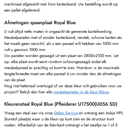
machinaal afgewerkt met 1mm kantenband. Uw bestelling wordt op
een pallet afgeleverd.
Afmetingen spaanplaat Royal Blue
U vult altijd netto maten in ongeacht de gewenste kantafwerking.
Meubelpanelen met of zonder kantenband, verstek, schuine kanten etc.
het maakt geen verschil; als u een paneel wilt hebben van 1000 mm
vult u gewoon 1000 mm.
Uw panelen worden gezaagd uit een plaat van 2800×2100 mm. Let
op: elke plaat wordt eerst rondom schoongezaagd zodat elk
meubelpaneel er prachtig uit komt te zien. Hierdoor is de maximale
lengte/breedte maat van elke paneel 4 cm minder dan de afmetingen
van de plaat.
Nog niet helemaal overtuigd of uw deze kleur wilt gebruiken voor uw
project? Bekijk dan hier alle
meubelpanelen in de kleur Blauw
.
Kleurenstaal Royal Blue (Pfleiderer U17500|U056 SD)
Vraag een staal aan via onze
Stalen Service
en ontvang een stukje HPL
(kunstof plaatje) waar u de kleur op kunt zien en de structuur kunt
voelen. Afhankelijk van de fabrikant ontvangt u het staaltje na 1 of 5