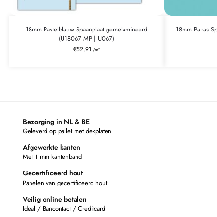
18mm Pastelblauw Spaanplaat gemelamineerd
18mm Patras S
(U18067 MP | U067)
€
52,91
/m²
Bezorging in NL & BE
Geleverd op pallet met dekplaten
Afgewerkte kanten
Met 1 mm kantenband
Gecertificeerd hout
Panelen van gecertificeerd hout
Veilig online betalen
Ideal / Bancontact / Creditcard