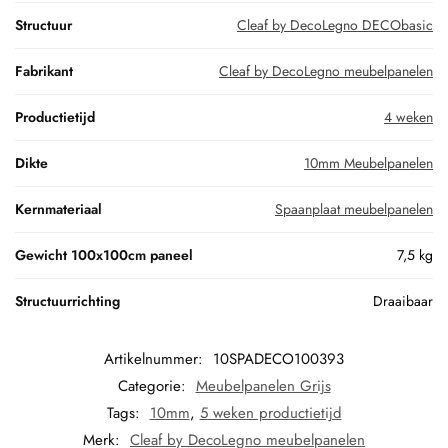
Structuur
Cleaf by DecoLegno DECObasic
Fabrikant
Cleaf by DecoLegno meubelpanelen
Productietijd
4 weken
Dikte
10mm Meubelpanelen
Kernmateriaal
Spaanplaat meubelpanelen
Gewicht 100x100cm paneel
7,5 kg
Structuurrichting
Draaibaar
Artikelnummer:
10SPADECO100393
Categorie:
Meubelpanelen Grijs
Tags:
10mm
,
5 weken productietijd
Merk:
Cleaf by DecoLegno meubelpanelen