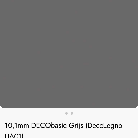
10,1mm DECObasic Grijs (DecoLegno
UA01)