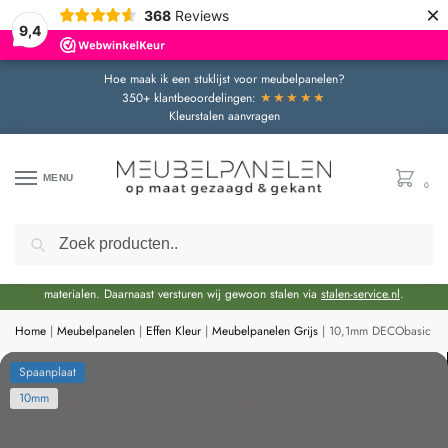
×
368
Reviews
9,4
Hoe maak ik een stuklijst voor meubelpanelen?
★★★★★
350+ klantbeoordelingen:
Kleurstalen aanvragen
MENU
0
Zoeken
Door de bouwvakperiode geldt momenteel een extra levertijd van circa 3 weken
bovenop de reguliere levertijd.
Onze showroom blijft gewoon geopend voor advies en het bekijken van
materialen. Daarnaast versturen wij gewoon stalen via
stalen-service.nl
.
Home
|
Meubelpanelen
|
Effen Kleur
|
Meubelpanelen Grijs
|
10,1mm DECObasic Gri
Spaanplaat
10mm