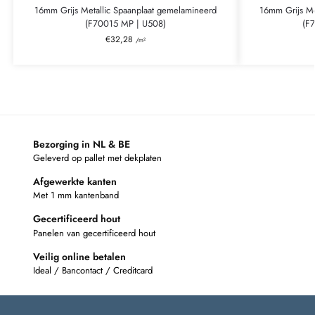
16mm Grijs Metallic Spaanplaat gemelamineerd
16mm Grijs Me
(F70015 MP | U508)
(F7
€
32,28
/m²
Bezorging in NL & BE
Geleverd op pallet met dekplaten
Afgewerkte kanten
Met 1 mm kantenband
Gecertificeerd hout
Panelen van gecertificeerd hout
Veilig online betalen
Ideal / Bancontact / Creditcard