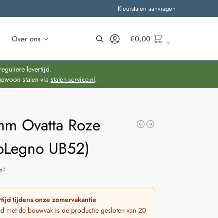
Kleurstalen aanvragen
Over ons
€
0,00
0
Zoeken
guliere levertijd.
gewoon stalen via
stalen-service.nl
.
mm Ovatta Roze
oLegno UB52)
m²
tijd tijdens onze zomervakantie
nd met de bouwvak is de productie gesloten van 20