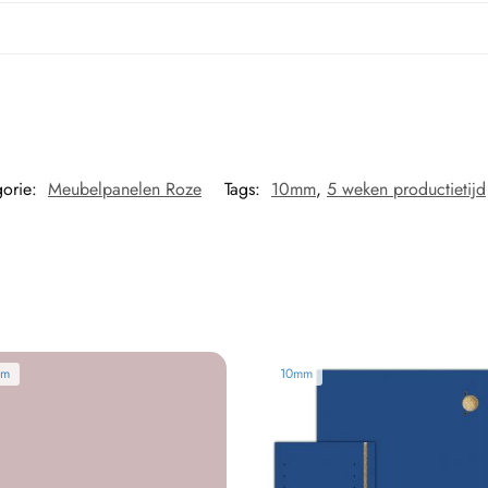
gorie:
Meubelpanelen Roze
Tags:
10mm
,
5 weken productietijd
mm
10mm