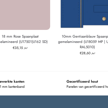
18 mm Rose Spaanplaat
10mm Gentiaanblauw Spaanpl
elamineerd (U17501|U162 SD)
gemelamineerd (U18059 MP | U
RAL5010)
€
35,15
/m²
€
28,60
/m²
ewerkte kanten
Gecertificeerd hout
 1 mm kantenband
Panelen van gecertificeerd h