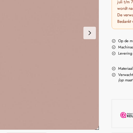
juli t/m
wordt na
De verwa
Bedankt 
Op de m
Machinaa
Levering
Materiaal
Verwacht
(op maat