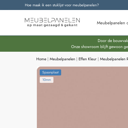
Hoe maak ik een stuklijst voor meubelpanelen?
Onze nieuwste producten
Meubelpanelen 
Door de bouwvakpe
Onze showroom blijft gewoon geop
Home
|
Meubelpanelen
|
Effen Kleur
|
Meubelpanelen 
Spaanplaat
10mm