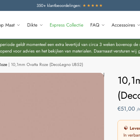
350+ klantbeoordelingen:
★★★★★
op Maat
Dikte
Express Collectie
FAQ
Accessoires
riode geldt momenteel een extra levertijd van circa 3 weken bovenop de re
end voor advies en het bekijken van materialen. Daarnaast versturen wij 
Roze
|
10,1mm Ovatta Roze (DecoLegno UB52)
10,1
(Dec
€
51,00
/
Lever
In verba