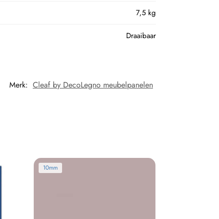
7,5 kg
Draaibaar
Merk:
Cleaf by DecoLegno meubelpanelen
10mm