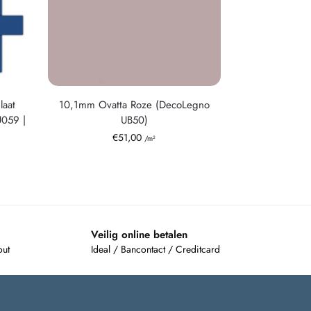
aat
10,1mm Ovatta Roze (DecoLegno
059 |
UB50)
€
51,00
/m²
Veilig online betalen
out
Ideal / Bancontact / Creditcard