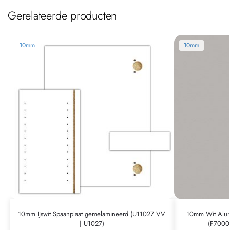
Gerelateerde producten
10mm
10mm
10mm IJswit Spaanplaat gemelamineerd (U11027 VV
10mm Wit Alum
| U1027)
(F7000