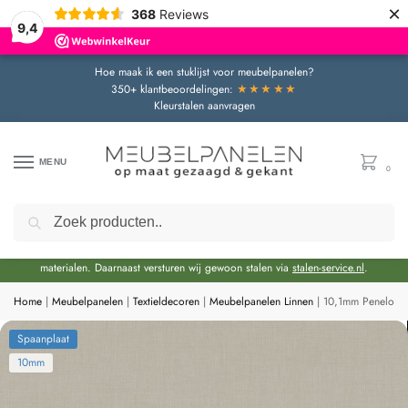
×
368
Reviews
9,4
Hoe maak ik een stuklijst voor meubelpanelen?
★★★★★
350+ klantbeoordelingen:
Kleurstalen aanvragen
MENU
0
Zoeken
Door de bouwvakperiode geldt momenteel een extra levertijd van circa 3 weken
bovenop de reguliere levertijd.
Onze showroom blijft gewoon geopend voor advies en het bekijken van
materialen. Daarnaast versturen wij gewoon stalen via
stalen-service.nl
.
Home
|
Meubelpanelen
|
Textieldecoren
|
Meubelpanelen Linnen
|
10,1mm Penelope 
Spaanplaat
10mm