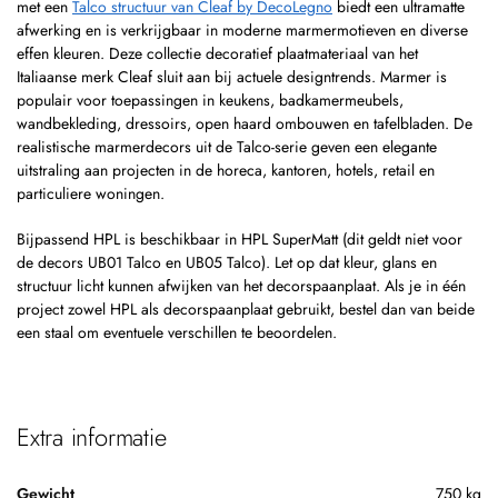
met een
Talco structuur van Cleaf by DecoLegno
biedt een ultramatte
afwerking en is verkrijgbaar in moderne marmermotieven en diverse
effen kleuren. Deze collectie decoratief plaatmateriaal van het
Italiaanse merk Cleaf sluit aan bij actuele designtrends. Marmer is
populair voor toepassingen in keukens, badkamermeubels,
wandbekleding, dressoirs, open haard ombouwen en tafelbladen. De
realistische marmerdecors uit de Talco-serie geven een elegante
uitstraling aan projecten in de horeca, kantoren, hotels, retail en
particuliere woningen.
Bijpassend HPL is beschikbaar in HPL SuperMatt (dit geldt niet voor
de decors UB01 Talco en UB05 Talco). Let op dat kleur, glans en
structuur licht kunnen afwijken van het decorspaanplaat. Als je in één
project zowel HPL als decorspaanplaat gebruikt, bestel dan van beide
een staal om eventuele verschillen te beoordelen.
Extra informatie
Gewicht
750 kg