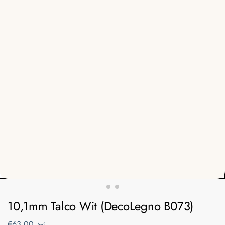
10,1mm Talco Wit (DecoLegno B073)
€
63,00
/m²