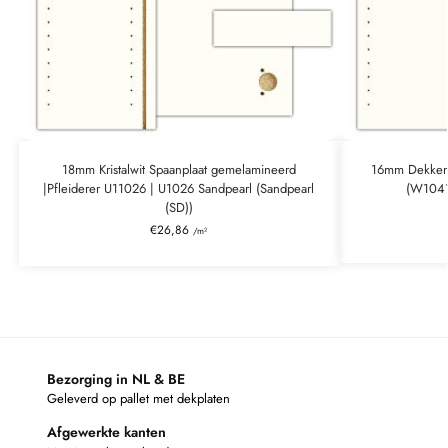
18mm Kristalwit Spaanplaat gemelamineerd
16mm Dekkend
|Pfleiderer U11026 | U1026 Sandpearl (Sandpearl
(W1041
(SD))
€
26,86
/m²
Bezorging in NL & BE
Geleverd op pallet met dekplaten
Afgewerkte kanten