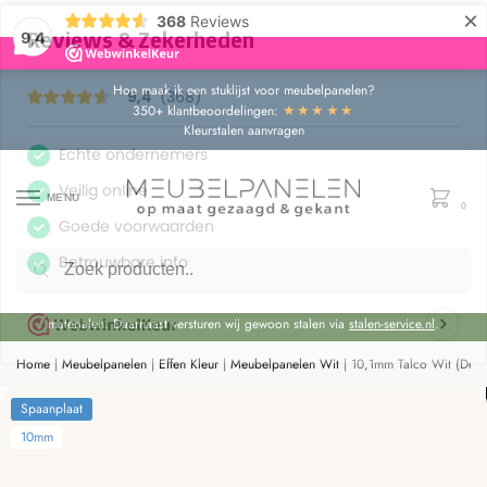
×
368
Reviews
9,4
Hoe maak ik een stuklijst voor meubelpanelen?
★★★★★
350+ klantbeoordelingen:
Kleurstalen aanvragen
MENU
0
Zoeken
Door de bouwvakperiode geldt momenteel een extra levertijd van circa 3 weken
bovenop de reguliere levertijd.
Onze showroom blijft gewoon geopend voor advies en het bekijken van
materialen. Daarnaast versturen wij gewoon stalen via
stalen-service.nl
.
Home
|
Meubelpanelen
|
Effen Kleur
|
Meubelpanelen Wit
|
10,1mm Talco Wit (Dec
Spaanplaat
10mm