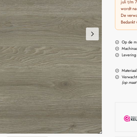
juli t/m
wordt na
De verwa
Bedankt 
Op de m
Machinaa
Levering
Materiaal
Verwacht
(op maat