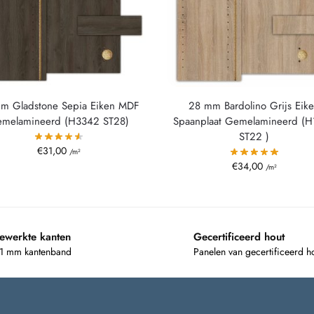
m Gladstone Sepia Eiken MDF
28 mm Bardolino Grijs Eik
melamineerd (H3342 ST28)
Spaanplaat Gemelamineerd (
ST22 )
€
31,00
/m²
€
34,00
/m²
ewerkte kanten
Gecertificeerd hout
 1 mm kantenband
Panelen van gecertificeerd h