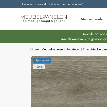
Hoe maak ik een stuklijst voor meubelpanelen?
Onze nieuwste producten
Meubelpanelen 
Door de bouwvakpe
Onze showroom blijft gewoon geop
Home
|
Meubelpanelen
|
Houtdecor
|
Eiken Meubelpan
Spaanplaat
10mm