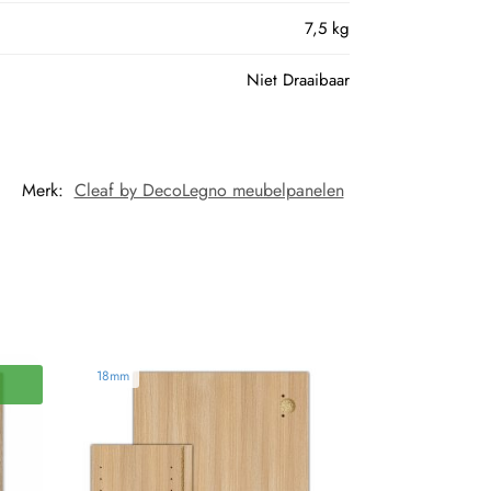
7,5 kg
Niet Draaibaar
Merk:
Cleaf by DecoLegno meubelpanelen
18mm