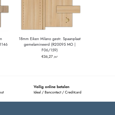
en
18mm Eiken Milano gestr. Spaanplaat
H1146
gemelamineerd (R20095 MO |
F06/159)
€
36,27
/m²
Veilig online betalen
out
Ideal / Bancontact / Creditcard