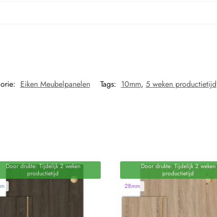
orie:
Eiken Meubelpanelen
Tags:
10mm
,
5 weken productietijd
Door drukte: Tijdelijk 2 weken
Door drukte: Tijdelijk 2 weken
productietijd
productietijd
mm
28mm