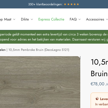
350+ klantbeoordelingen:
★★★★★
op Maat
Dikte
Express Collectie
FAQ
Accessoires
riode geldt momenteel een extra levertijd van circa 3 weken bovenop de re
end voor advies en het bekijken van materialen. Daarnaast versturen wij 
elen
|
10,5mm Pembroke Bruin (DecoLegno S121)
10,5
Brui
€
78,00
/
Lever
In verba