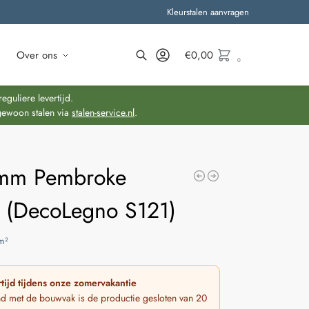
Kleurstalen aanvragen
Over ons
€
0,00
0
Zoeken
guliere levertijd.
gewoon stalen via
stalen-service.nl
.
mm Pembroke
n (DecoLegno S121)
m²
tijd tijdens onze zomervakantie
nd met de bouwvak is de productie gesloten van 20