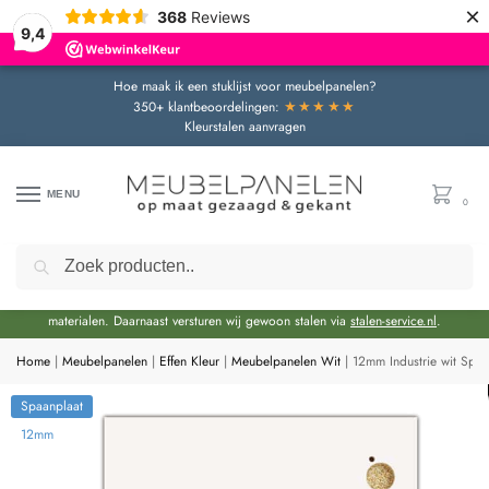
×
368
Reviews
9,4
Hoe maak ik een stuklijst voor meubelpanelen?
★★★★★
350+ klantbeoordelingen:
Kleurstalen aanvragen
MENU
0
Zoeken
Door de bouwvakperiode geldt momenteel een extra levertijd van circa 3 weken
bovenop de reguliere levertijd.
Onze showroom blijft gewoon geopend voor advies en het bekijken van
materialen. Daarnaast versturen wij gewoon stalen via
stalen-service.nl
.
Home
|
Meubelpanelen
|
Effen Kleur
|
Meubelpanelen Wit
|
12mm Industrie wit Spa
Spaanplaat
12mm