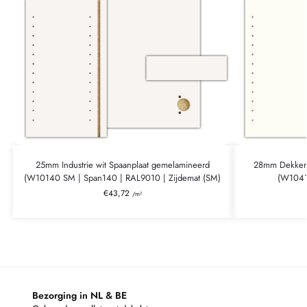
25mm Industrie wit Spaanplaat gemelamineerd
28mm Dekkend
(W10140 SM | Span140 | RAL9010 | Zijdemat (SM)
(W1041
€
43,72
/m²
Bezorging in NL & BE