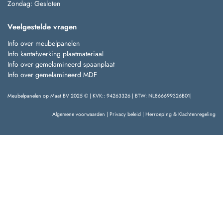
Zondag: Gesloten
Veelgestelde vragen
Info over meubelpanelen
Info kantafwerking plaatmateriaal
Info over gemelamineerd spaanplaat
Info over gemelamineerd MDF
Meubelpanelen op Maat BV 2025 © | KVK:: 94263326 | BTW: NL866699326B01|
Algemene voorwaarden
|
Privacy beleid
|
Herroeping & Klachtenregeling