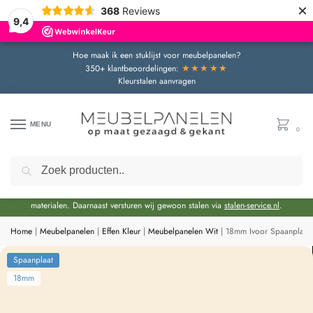
×
368
Reviews
9,4
Hoe maak ik een stuklijst voor meubelpanelen?
★★★★★
350+ klantbeoordelingen:
Kleurstalen aanvragen
MENU
0
Zoeken
Door de bouwvakperiode geldt momenteel een extra levertijd van circa 3 weken
bovenop de reguliere levertijd.
Onze showroom blijft gewoon geopend voor advies en het bekijken van
materialen. Daarnaast versturen wij gewoon stalen via
stalen-service.nl
.
Home
|
Meubelpanelen
|
Effen Kleur
|
Meubelpanelen Wit
|
18mm Ivoor Spaanplaat
Spaanplaat
18mm