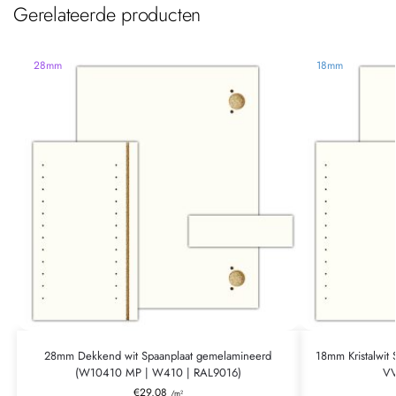
Gerelateerde producten
28mm
18mm
28mm Dekkend wit Spaanplaat gemelamineerd
18mm Kristalwit
(W10410 MP | W410 | RAL9016)
VV
€
29,08
/m²