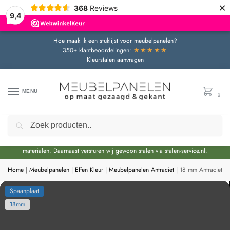
×
368
Reviews
9,4
Hoe maak ik een stuklijst voor meubelpanelen?
★★★★★
350+ klantbeoordelingen:
Kleurstalen aanvragen
MENU
0
Zoeken
Door de bouwvakperiode geldt momenteel een extra levertijd van circa 3 weken
bovenop de reguliere levertijd.
Onze showroom blijft gewoon geopend voor advies en het bekijken van
materialen. Daarnaast versturen wij gewoon stalen via
stalen-service.nl
.
Home
|
Meubelpanelen
|
Effen Kleur
|
Meubelpanelen Antraciet
|
18 mm Antraciet S
Spaanplaat
18mm