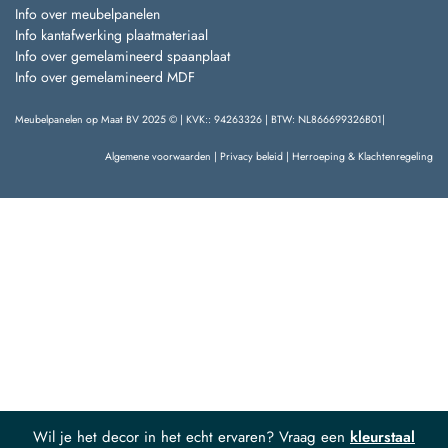
Info over meubelpanelen
Info kantafwerking plaatmateriaal
Info over gemelamineerd spaanplaat
Info over gemelamineerd MDF
Meubelpanelen op Maat BV 2025 © | KVK:: 94263326 | BTW: NL866699326B01|
Algemene voorwaarden
|
Privacy beleid
|
Herroeping & Klachtenregeling
Wil je het decor in het echt ervaren? Vraag een
kleurstaal