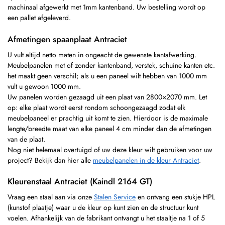
machinaal afgewerkt met 1mm kantenband. Uw bestelling wordt op
een pallet afgeleverd.
Afmetingen spaanplaat Antraciet
U vult altijd netto maten in ongeacht de gewenste kantafwerking.
Meubelpanelen met of zonder kantenband, verstek, schuine kanten etc.
het maakt geen verschil; als u een paneel wilt hebben van 1000 mm
vult u gewoon 1000 mm.
Uw panelen worden gezaagd uit een plaat van 2800×2070 mm. Let
op: elke plaat wordt eerst rondom schoongezaagd zodat elk
meubelpaneel er prachtig uit komt te zien. Hierdoor is de maximale
lengte/breedte maat van elke paneel 4 cm minder dan de afmetingen
van de plaat.
Nog niet helemaal overtuigd of uw deze kleur wilt gebruiken voor uw
project? Bekijk dan hier alle
meubelpanelen in de kleur Antraciet
.
Kleurenstaal Antraciet (Kaindl 2164 GT)
Vraag een staal aan via onze
Stalen Service
en ontvang een stukje HPL
(kunstof plaatje) waar u de kleur op kunt zien en de structuur kunt
voelen. Afhankelijk van de fabrikant ontvangt u het staaltje na 1 of 5