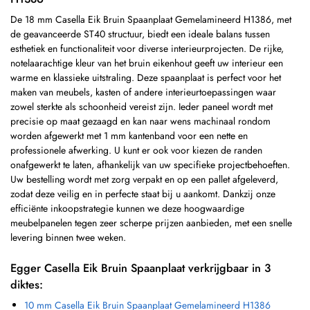
De 18 mm Casella Eik Bruin Spaanplaat Gemelamineerd H1386, met
de geavanceerde ST40 structuur, biedt een ideale balans tussen
esthetiek en functionaliteit voor diverse interieurprojecten. De rijke,
notelaarachtige kleur van het bruin eikenhout geeft uw interieur een
warme en klassieke uitstraling. Deze spaanplaat is perfect voor het
maken van meubels, kasten of andere interieurtoepassingen waar
zowel sterkte als schoonheid vereist zijn. Ieder paneel wordt met
precisie op maat gezaagd en kan naar wens machinaal rondom
worden afgewerkt met 1 mm kantenband voor een nette en
professionele afwerking. U kunt er ook voor kiezen de randen
onafgewerkt te laten, afhankelijk van uw specifieke projectbehoeften.
Uw bestelling wordt met zorg verpakt en op een pallet afgeleverd,
zodat deze veilig en in perfecte staat bij u aankomt. Dankzij onze
efficiënte inkoopstrategie kunnen we deze hoogwaardige
meubelpanelen tegen zeer scherpe prijzen aanbieden, met een snelle
levering binnen twee weken.
Egger Casella Eik Bruin Spaanplaat verkrijgbaar in 3
diktes:
10 mm Casella Eik Bruin Spaanplaat Gemelamineerd H1386