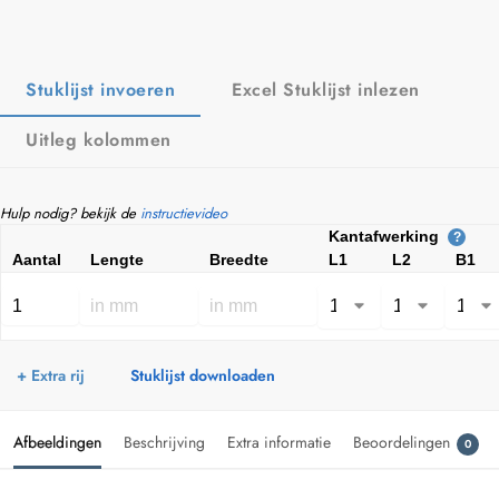
Stuklijst invoeren
Excel Stuklijst inlezen
Uitleg kolommen
Hulp nodig? bekijk de
instructievideo
Kantafwerking
?
Aantal
Lengte
Breedte
L1
L2
B1
+ Extra rij
Stuklijst downloaden
Afbeeldingen
Beschrijving
Extra informatie
Beoordelingen
0