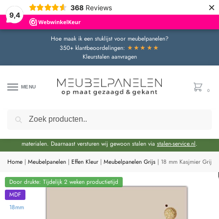
×
368
Reviews
9,4
Hoe maak ik een stuklijst voor meubelpanelen?
★★★★★
350+ klantbeoordelingen:
Kleurstalen aanvragen
MENU
0
Zoeken
Door de bouwvakperiode geldt momenteel een extra levertijd van circa 3 weken
bovenop de reguliere levertijd.
Onze showroom blijft gewoon geopend voor advies en het bekijken van
materialen. Daarnaast versturen wij gewoon stalen via
stalen-service.nl
.
Home
|
Meubelpanelen
|
Effen Kleur
|
Meubelpanelen Grijs
|
18 mm Kasjmier Grijs
Door drukte: Tijdelijk 2 weken productietijd
MDF
18mm