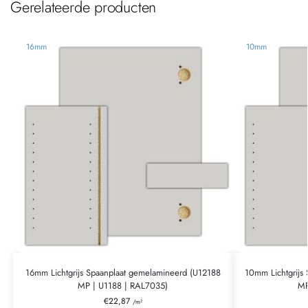
Gerelateerde producten
16mm
10mm
16mm Lichtgrijs Spaanplaat gemelamineerd (U12188
10mm Lichtgrijs
MP | U1188 | RAL7035)
MP
€
22,87
/m²