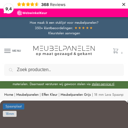
×
368
Reviews
9,4
Hoe maak ik een stuklijst voor meubelpanelen?
★★★★★
350+ klantbeoordelingen:
Kleurstalen aanvragen
MENU
0
Zoeken
Door de bouwvakperiode geldt momenteel een extra levertijd van circa 3 weken
bovenop de reguliere levertijd.
Onze showroom blijft gewoon geopend voor advies en het bekijken van
materialen. Daarnaast versturen wij gewoon stalen via
stalen-service.nl
.
Home
|
Meubelpanelen
|
Effen Kleur
|
Meubelpanelen Grijs
|
18 mm Lava Spaanplaa
Spaanplaat
18mm