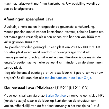
machinaal afgewerkt met 1mm kantenband. Uw bestelling wordt op
een pallet afgeleverd.
Afmetingen spaanplaat Lava
U vult altijd netto maten in ongeacht de gewenste kantafwerking.
Meubelpanelen met of zonder kantenband, verstek, schuine kanten etc.
het maakt geen verschil; als u een paneel wilt hebben van 1000 mm
vult u gewoon 1000 mm.
Uw panelen worden gezaagd uit een plaat van 2800×2100 mm. Let
op: elke plaat wordt eerst rondom schoongezaagd zodat elk
meubelpaneel er prachtig uit komt te zien. Hierdoor is de maximale
lengte/breedte maat van elke paneel 4 cm minder dan de afmetingen
van de plaat.
Nog niet helemaal overtuigd of uw deze kleur wilt gebruiken voor uw
project? Bekijk dan hier alle
meubelpanelen in de kleur Grijs
.
Kleurenstaal Lava (Pfleiderer U12211|U1211 SD)
Vraag een staal aan via onze
Stalen Service
en ontvang een stukje HPL
(kunstof plaatje) waar u de kleur op kunt zien en de structuur kunt
voelen. Afhankelijk van de fabrikant ontvangt u het staaltje na 1 of 5