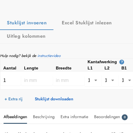
Stuklijst invoeren
Excel Stuklijst inlezen
Uitleg kolommen
Hulp nodig? bekijk de
instructievideo
Kantafwerking
?
Aantal
Lengte
Breedte
L1
L2
B1
+ Extra rij
Stuklijst downloaden
Afbeeldingen
Beschrijving
Extra informatie
Beoordelingen
0