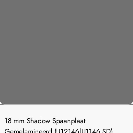
18 mm Shadow Spaanplaat
Gemelamineerd (U12146|U1146 SD)