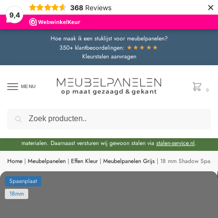
×
368
Reviews
9,4
Hoe maak ik een stuklijst voor meubelpanelen?
★★★★★
350+ klantbeoordelingen:
Kleurstalen aanvragen
MENU
0
Zoeken
Door de bouwvakperiode geldt momenteel een extra levertijd van circa 3 weken
bovenop de reguliere levertijd.
Onze showroom blijft gewoon geopend voor advies en het bekijken van
materialen. Daarnaast versturen wij gewoon stalen via
stalen-service.nl
.
Home
|
Meubelpanelen
|
Effen Kleur
|
Meubelpanelen Grijs
|
18 mm Shadow Spaanp
Spaanplaat
18mm