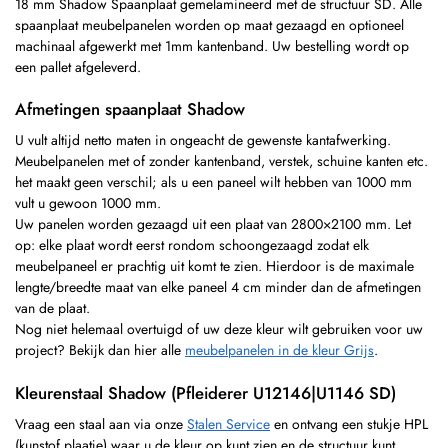
18 mm Shadow Spaanplaat gemelamineerd met de structuur SD. Alle
spaanplaat meubelpanelen worden op maat gezaagd en optioneel
machinaal afgewerkt met 1mm kantenband. Uw bestelling wordt op
een pallet afgeleverd.
Afmetingen spaanplaat Shadow
U vult altijd netto maten in ongeacht de gewenste kantafwerking.
Meubelpanelen met of zonder kantenband, verstek, schuine kanten etc.
het maakt geen verschil; als u een paneel wilt hebben van 1000 mm
vult u gewoon 1000 mm.
Uw panelen worden gezaagd uit een plaat van 2800×2100 mm. Let
op: elke plaat wordt eerst rondom schoongezaagd zodat elk
meubelpaneel er prachtig uit komt te zien. Hierdoor is de maximale
lengte/breedte maat van elke paneel 4 cm minder dan de afmetingen
van de plaat.
Nog niet helemaal overtuigd of uw deze kleur wilt gebruiken voor uw
project? Bekijk dan hier alle
meubelpanelen in de kleur Grijs
.
Kleurenstaal Shadow (Pfleiderer U12146|U1146 SD)
Vraag een staal aan via onze
Stalen Service
en ontvang een stukje HPL
(kunstof plaatje) waar u de kleur op kunt zien en de structuur kunt