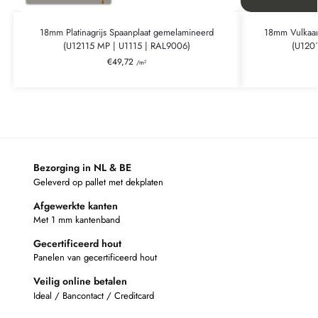
18mm Platinagrijs Spaanplaat gemelamineerd
18mm Vulkaan
(U12115 MP | U1115 | RAL9006)
(U120
€
49,72
/m²
Bezorging in NL & BE
Geleverd op pallet met dekplaten
Afgewerkte kanten
Met 1 mm kantenband
Gecertificeerd hout
Panelen van gecertificeerd hout
Veilig online betalen
Ideal / Bancontact / Creditcard