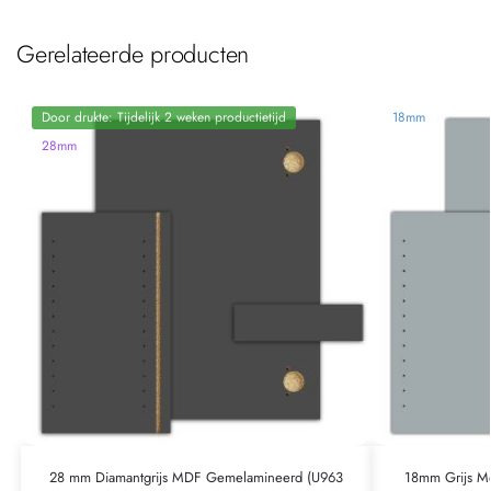
Gerelateerde producten
Door drukte: Tijdelijk 2 weken productietijd
18mm
28mm
28 mm Diamantgrijs MDF Gemelamineerd (U963
18mm Grijs Me