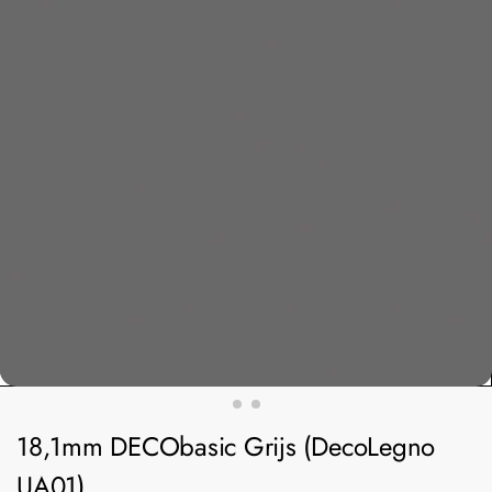
18,1mm DECObasic Grijs (DecoLegno
UA01)