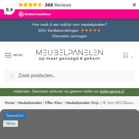
×
368
Reviews
9,4
Hoe maak ik een stuklijst voor meubelpanelen?
★★★★★
350+ klantbeoordelingen:
Kleurstalen aanvragen
MENU
0
Zoeken
Door de bouwvakperiode geldt momenteel een extra levertijd van circa 3 weken
bovenop de reguliere levertijd.
Onze showroom blijft gewoon geopend voor advies en het bekijken van
materialen. Daarnaast versturen wij gewoon stalen via
stalen-service.nl
.
Home
|
Meubelpanelen
|
Effen Kleur
|
Meubelpanelen Grijs
|
18,1mm DECObasic Gri
Spaanplaat
18mm