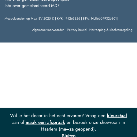
Info over gemelamineerd MDF
Meubelpanelen op Maat BV 2025 © | KVK:: 94263326 | BTW: NL866699326B01|
Algemene voorwaarden
|
Privacy beleid
|
Herroeping & Klachtenregeling
Wil je het decor in het echt ervaren? Vraag een
kleurstaal
aan of
maak een afspraak
en bezoek onze showroom in
Haarlem (ma–za geopend).
Sluiten