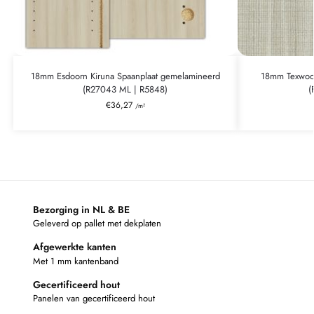
18mm Esdoorn Kiruna Spaanplaat gemelamineerd
18mm Texwood
(R27043 ML | R5848)
(
€
36,27
/m²
Bezorging in NL & BE
Geleverd op pallet met dekplaten
Afgewerkte kanten
Met 1 mm kantenband
Gecertificeerd hout
Panelen van gecertificeerd hout