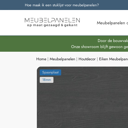
Hoe maak ik een stuklijst voor meubelpanelen?
Onze nieuwste producten
Meubelpanelen 
Door de bouwvakpe
Onze showroom blijft gewoon geop
Home
|
Meubelpanelen
|
Houtdecor
|
Eiken Meubelpan
Spaanplaat
18mm