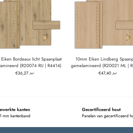
Eiken Bordeaux licht Spaanplaat
10mm Eiken Lindberg Spaanp
amineerd (R20074 RU | R4414)
gemelamineerd (R20021 ML | 
€
36,27
€
47,40
/m²
/m²
ewerkte kanten
Gecertificeerd hout
 1 mm kantenband
Panelen van gecertificeerd h