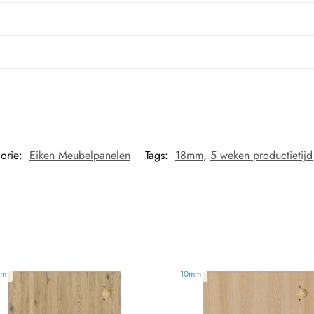
orie:
Eiken Meubelpanelen
Tags:
18mm
,
5 weken productietijd
mm
10mm