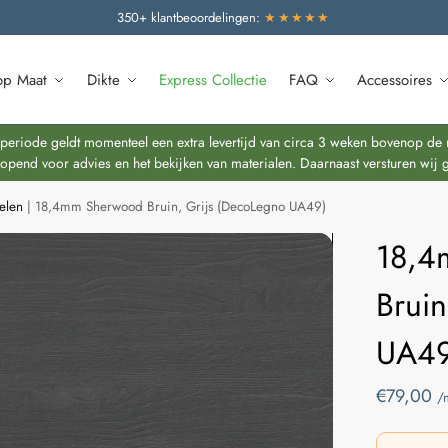
350+ klantbeoordelingen:
★★★★★
op Maat
Dikte
Express Collectie
FAQ
Accessoires
riode geldt momenteel een extra levertijd van circa 3 weken bovenop de re
end voor advies en het bekijken van materialen. Daarnaast versturen wij 
elen
|
18,4mm Sherwood Bruin, Grijs (DecoLegno UA49)
18,4
Bruin
UA49
€
79,00
/