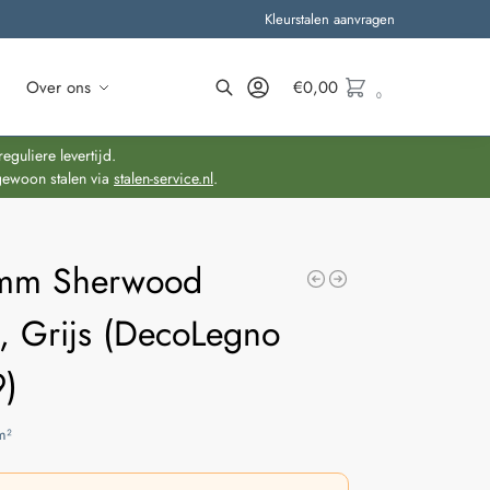
Kleurstalen aanvragen
Over ons
€
0,00
0
Zoeken
guliere levertijd.
gewoon stalen via
stalen-service.nl
.
mm Sherwood
, Grijs (DecoLegno
)
m²