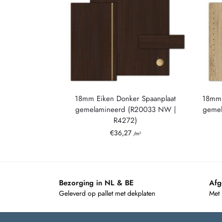
18mm Eiken Donker Spaanplaat
18mm 
gemelamineerd (R20033 NW |
gemel
R4272)
€
36,27
/m²
Bezorging in NL & BE
Afg
Geleverd op pallet met dekplaten
Met