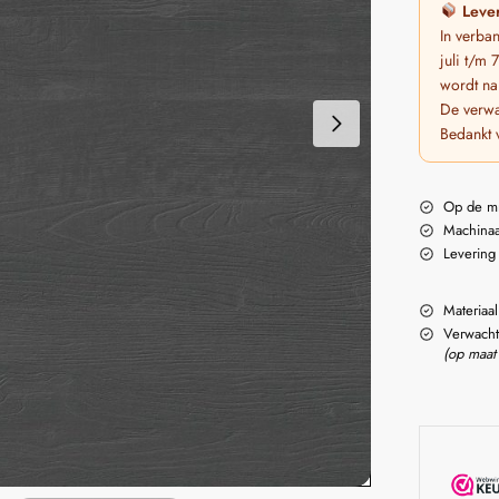
Lever
In verba
juli t/m
wordt na
De verwa
Bedankt 
Op de m
Machinaa
Levering
Materiaal
Verwacht
(op maat