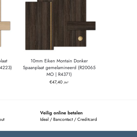
laat
10mm Eiken Montain Donker
R4223)
Spaanplaat gemelamineerd (R20065
MO | R4371)
€
47,40
/m²
Veilig online betalen
out
Ideal / Bancontact / Creditcard