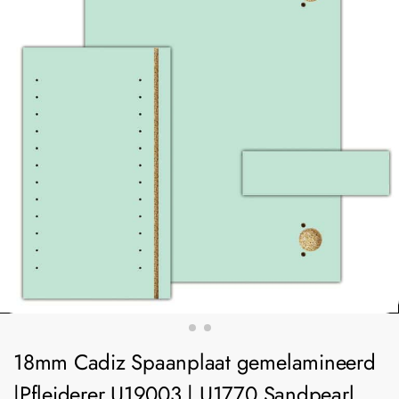
18mm Cadiz Spaanplaat gemelamineerd
|Pfleiderer U19003 | U1770 Sandpearl