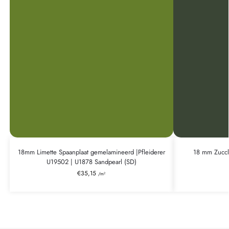
18mm Limette Spaanplaat gemelamineerd |Pfleiderer
18 mm Zucch
U19502 | U1878 Sandpearl (SD)
€
35,15
/m²