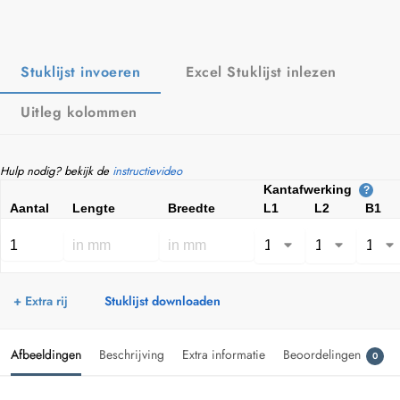
Stuklijst invoeren
Excel Stuklijst inlezen
Uitleg kolommen
Hulp nodig? bekijk de
instructievideo
Kantafwerking
?
Aantal
Lengte
Breedte
L1
L2
B1
+ Extra rij
Stuklijst downloaden
Afbeeldingen
Beschrijving
Extra informatie
Beoordelingen
0