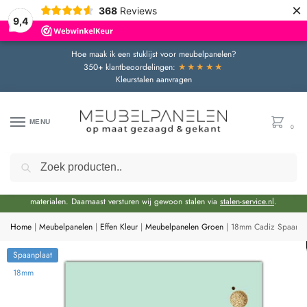
×
368
Reviews
9,4
Hoe maak ik een stuklijst voor meubelpanelen?
★★★★★
350+ klantbeoordelingen:
Kleurstalen aanvragen
MENU
0
Zoeken
Door de bouwvakperiode geldt momenteel een extra levertijd van circa 3 weken
bovenop de reguliere levertijd.
Onze showroom blijft gewoon geopend voor advies en het bekijken van
materialen. Daarnaast versturen wij gewoon stalen via
stalen-service.nl
.
Home
|
Meubelpanelen
|
Effen Kleur
|
Meubelpanelen Groen
|
18mm Cadiz Spaanpla
Spaanplaat
18mm