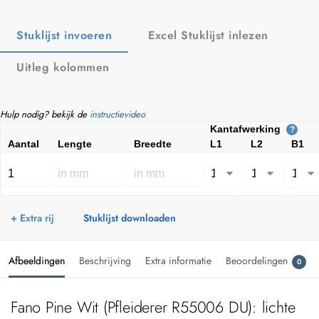
Stuklijst invoeren
Excel Stuklijst inlezen
Uitleg kolommen
Hulp nodig? bekijk de
instructievideo
Kantafwerking
?
Aantal
Lengte
Breedte
L1
L2
B1
+ Extra rij
Stuklijst downloaden
Afbeeldingen
Beschrijving
Extra informatie
Beoordelingen
0
Fano Pine Wit (Pfleiderer R55006 DU): lichte