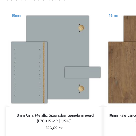
18mm
18mm
18mm Grijs Metallic Spaanplaat gemelamineerd
18mm Pale Lance
(F70015 MP | U508)
(
€
33,00
/m²