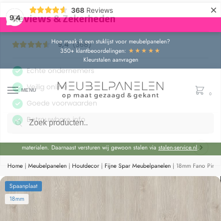
×
368
Reviews
9,4
Hoe maak ik een stuklijst voor meubelpanelen?
★★★★★
350+ klantbeoordelingen:
Kleurstalen aanvragen
MENU
0
Zoeken
Door de bouwvakperiode geldt momenteel een extra levertijd van circa 3 weken
bovenop de reguliere levertijd.
Onze showroom blijft gewoon geopend voor advies en het bekijken van
materialen. Daarnaast versturen wij gewoon stalen via
stalen-service.nl
.
Home
|
Meubelpanelen
|
Houtdecor
|
Fijne Spar Meubelpanelen
|
18mm Fano Pine 
Spaanplaat
18mm