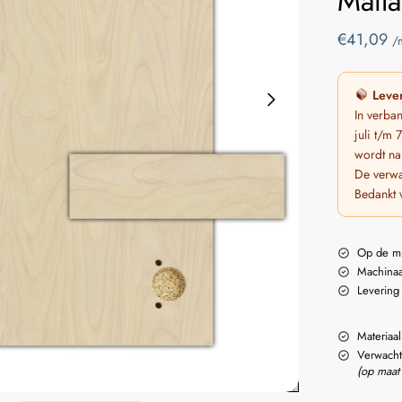
Matla
€
41,09
/
Lever
In verba
juli t/m
wordt na
De verwa
Bedankt 
Op de m
Machinaa
Levering
Materiaal
Verwacht
(op maat