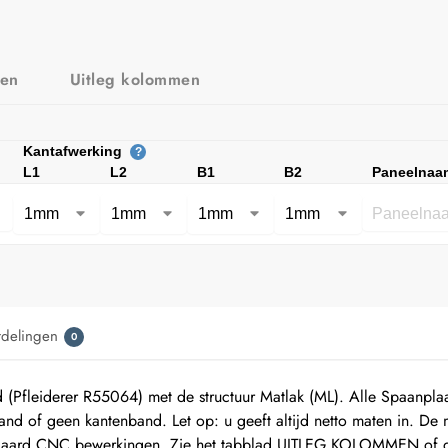
zen
Uitleg kolommen
Kantafwerking
?
L1
L2
B1
B2
Paneelnaa
rdelingen
0
Pfleiderer R55064) met de structuur Matlak (ML). Alle Spaanpl
 of geen kantenband. Let op: u geeft altijd netto maten in. De 
daard CNC bewerkingen. Zie het tabblad UITLEG KOLOMMEN of de 