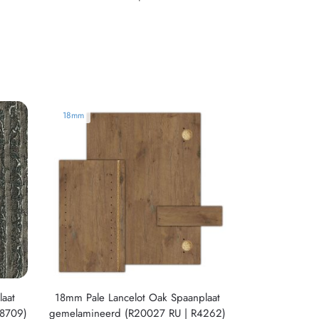
18mm
aat
18mm Pale Lancelot Oak Spaanplaat
F8709)
gemelamineerd (R20027 RU | R4262)