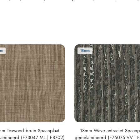
mm
18mm
m Texwood bruin Spaanplaat
18mm Wave antraciet Spaanpl
amineerd (F73047 ML | F8702)
gemelamineerd (F76075 VV | 