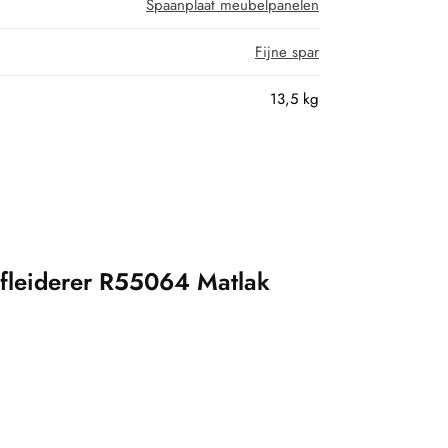
Spaanplaat meubelpanelen
Fijne spar
13,5 kg
fleiderer R55064 Matlak