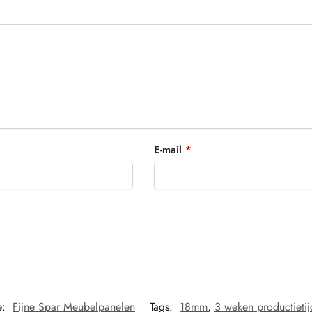
E-mail
*
e:
Fijne Spar Meubelpanelen
Tags:
18mm
,
3 weken productietij