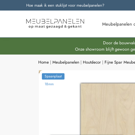
Hoe maak ik een stuklijst voor meubelpanelen?
Onze nieuwste producten
Meubelpanelen 
Door de bouwvakpe
Onze showroom blijft gewoon geop
Home
|
Meubelpanelen
|
Houtdecor
|
Fijne Spar Meub
Spaanplaat
18mm