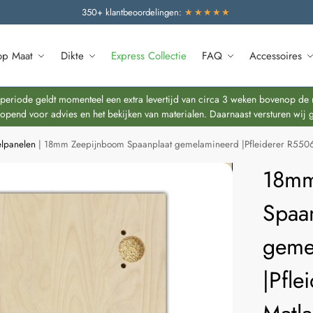
350+ klantbeoordelingen:
★★★★★
op Maat
Dikte
Express Collectie
FAQ
Accessoires
riode geldt momenteel een extra levertijd van circa 3 weken bovenop de re
end voor advies en het bekijken van materialen. Daarnaast versturen wij 
elpanelen
|
18mm Zeepijnboom Spaanplaat gemelamineerd |Pfleiderer R5506
18mm
Spaa
geme
|Pfl