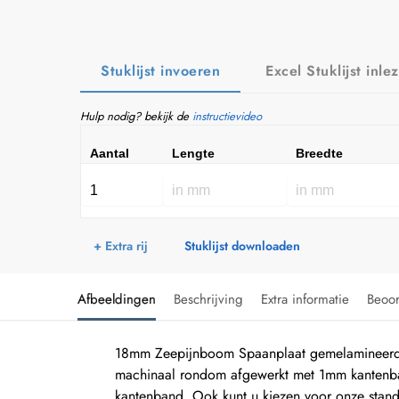
Stuklijst invoeren
Excel Stuklijst inle
Hulp nodig? bekijk de
instructievideo
Aantal
Lengte
Breedte
+ Extra rij
Stuklijst downloaden
Afbeeldingen
Beschrijving
Extra informatie
Beoo
18mm Zeepijnboom Spaanplaat gemelamineerd (
machinaal rondom afgewerkt met 1mm kantenband
kantenband. Ook kunt u kiezen voor onze stan