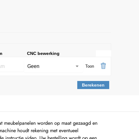
m
CNC bewerking
Toon
Berekenen
aat meubelpanelen worden op maat gezaagd en
machine houdt rekening met eventueel
instructie video. Uw bestelling wordt op een