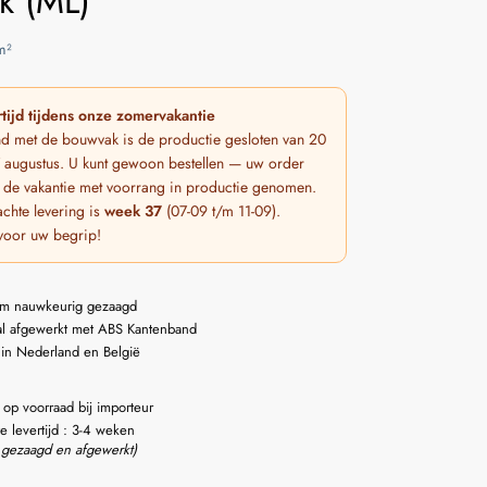
k (ML)
m²
tijd tijdens onze zomervakantie
nd met de bouwvak is de productie gesloten van 20
 7 augustus. U kunt gewoon bestellen — uw order
 de vakantie met voorrang in productie genomen.
chte levering is
week 37
(07-09 t/m 11-09).
voor uw begrip!
m nauwkeurig gezaagd
l afgewerkt met ABS Kantenband
 in Nederland en België
 op voorraad bij importeur
e levertijd : 3-4 weken
 gezaagd en afgewerkt)