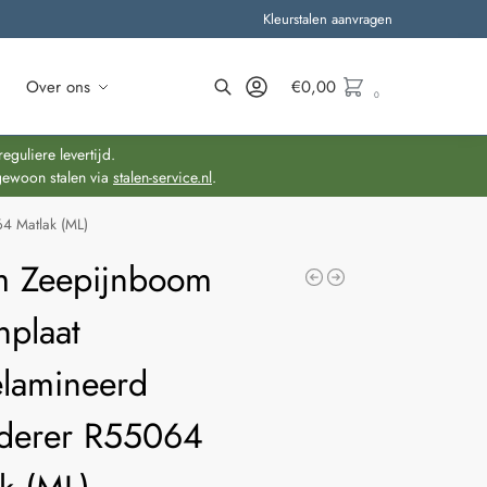
Kleurstalen aanvragen
Over ons
€
0,00
0
Zoeken
guliere levertijd.
gewoon stalen via
stalen-service.nl
.
4 Matlak (ML)
 Zeepijnboom
nplaat
lamineerd
eiderer R55064