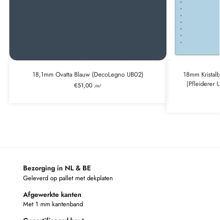
18,1mm Ovatta Blauw (DecoLegno UB02)
18mm Kristal
|Pfleiderer
€
51,00
/m²
Bezorging in NL & BE
Geleverd op pallet met dekplaten
Afgewerkte kanten
Met 1 mm kantenband