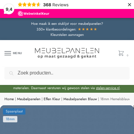
×
368
Reviews
9,4
Hoe maak ik een stuklijst voor meubelpanelen?
★★★★★
350+ klantbeoordelingen:
Kleurstalen aanvragen
MENU
0
Zoeken
Door de bouwvakperiode geldt momenteel een extra levertijd van circa 3 weken
bovenop de reguliere levertijd.
Onze showroom blijft gewoon geopend voor advies en het bekijken van
materialen. Daarnaast versturen wij gewoon stalen via
stalen-service.nl
.
Home
|
Meubelpanelen
|
Effen Kleur
|
Meubelpanelen Blauw
|
18mm Hemelsblauw Sp
Spaanplaat
18mm