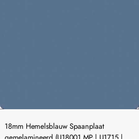
18mm Hemelsblauw Spaanplaat
gemelamineerd (U18001 MP | U1715 |