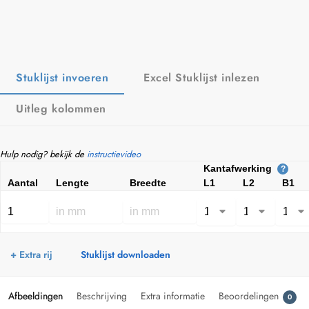
Stuklijst invoeren
Excel Stuklijst inlezen
Uitleg kolommen
Hulp nodig? bekijk de
instructievideo
Kantafwerking
?
Aantal
Lengte
Breedte
L1
L2
B1
+ Extra rij
Stuklijst downloaden
Afbeeldingen
Beschrijving
Extra informatie
Beoordelingen
0