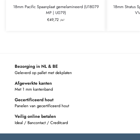
18mm Pacific Spaanplaat gemelamineerd (U18079
18mm Stratus S
MP | U079)
VV
€
49,72
/m²
Bezorging in NL & BE
Geleverd op pallet met dekplaten
Afgewerkte kanten
Met 1 mm kantenband
Gecertificeerd hout
Panelen van gecertificeerd hout
Veilig online betalen
Ideal / Bancontact / Creditcard