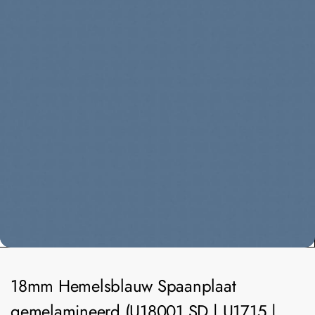
18mm Hemelsblauw Spaanplaat
gemelamineerd (U18001 SD | U1715 |