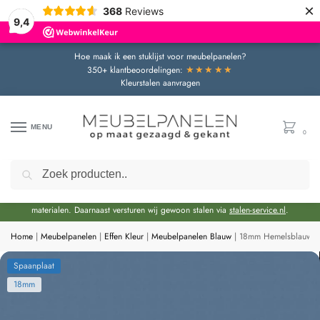
×
368
Reviews
9,4
Hoe maak ik een stuklijst voor meubelpanelen?
★★★★★
350+ klantbeoordelingen:
Kleurstalen aanvragen
MENU
0
Zoeken
Door de bouwvakperiode geldt momenteel een extra levertijd van circa 3 weken
bovenop de reguliere levertijd.
Onze showroom blijft gewoon geopend voor advies en het bekijken van
materialen. Daarnaast versturen wij gewoon stalen via
stalen-service.nl
.
Home
|
Meubelpanelen
|
Effen Kleur
|
Meubelpanelen Blauw
|
18mm Hemelsblauw Sp
Spaanplaat
18mm