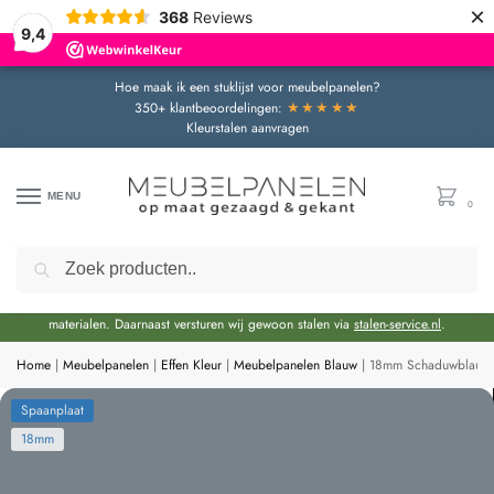
×
368
Reviews
9,4
Hoe maak ik een stuklijst voor meubelpanelen?
★★★★★
350+ klantbeoordelingen:
Kleurstalen aanvragen
MENU
0
Zoeken
Door de bouwvakperiode geldt momenteel een extra levertijd van circa 3 weken
bovenop de reguliere levertijd.
Onze showroom blijft gewoon geopend voor advies en het bekijken van
materialen. Daarnaast versturen wij gewoon stalen via
stalen-service.nl
.
Home
|
Meubelpanelen
|
Effen Kleur
|
Meubelpanelen Blauw
|
18mm Schaduwblauw S
Spaanplaat
18mm