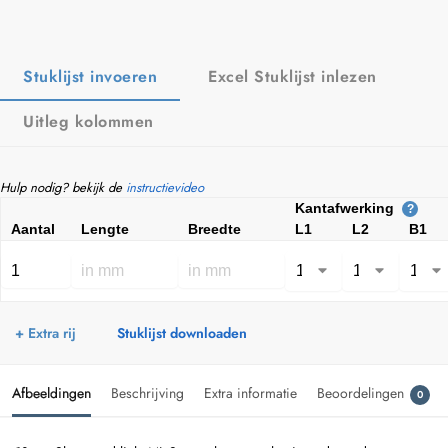
Stuklijst invoeren
Excel Stuklijst inlezen
Uitleg kolommen
Hulp nodig? bekijk de
instructievideo
Kantafwerking
?
Aantal
Lengte
Breedte
L1
L2
B1
+ Extra rij
Stuklijst downloaden
Afbeeldingen
Beschrijving
Extra informatie
Beoordelingen
0