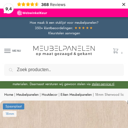
×
368
Reviews
9,4
Hoe maak ik een stuklijst voor meubelpanelen?
★★★★★
350+ klantbeoordelingen:
Kleurstalen aanvragen
MENU
0
Zoeken
Door de bouwvakperiode geldt momenteel een extra levertijd van circa 3 weken
bovenop de reguliere levertijd.
Onze showroom blijft gewoon geopend voor advies en het bekijken van
materialen. Daarnaast versturen wij gewoon stalen via
stalen-service.nl
.
Home
|
Meubelpanelen
|
Houtdecor
|
Eiken Meubelpanelen
|
18mm Sherwood licht 
Spaanplaat
18mm