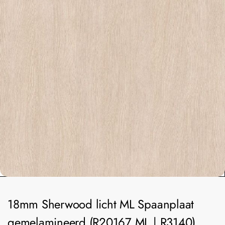
18mm Sherwood licht ML Spaanplaat
gemelamineerd (R20167 ML | R3140)