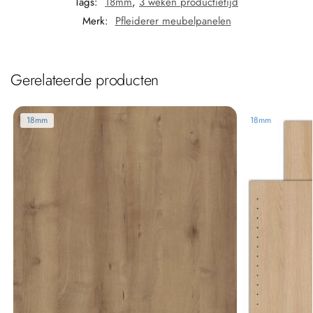
Tags:
18mm
,
3 weken productietijd
Merk:
Pfleiderer meubelpanelen
Gerelateerde producten
18mm
18mm