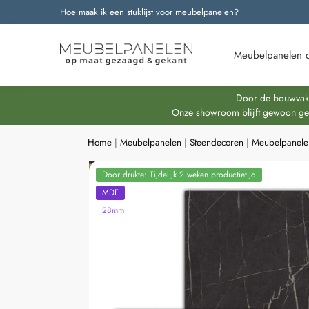
Hoe maak ik een stuklijst voor meubelpanelen?
Onze nieuwste producten
Meubelpanelen 
Door de bouwvakpe
Onze showroom blijft gewoon geop
Home
|
Meubelpanelen
|
Steendecoren
|
Meubelpanel
Door drukte: Tijdelijk 2 weken productietijd
MDF
28mm