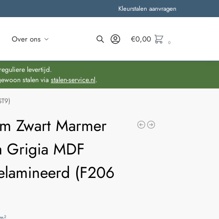
Kleurstalen aanvragen
Over ons
€
0,00
0
Zoeken
guliere levertijd.
gewoon stalen via
stalen-service.nl
.
ST9)
m Zwart Marmer
ra Grigia MDF
lamineerd (F206
m²