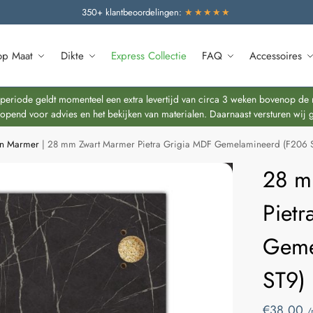
350+ klantbeoordelingen:
★★★★★
op Maat
Dikte
Express Collectie
FAQ
Accessoires
riode geldt momenteel een extra levertijd van circa 3 weken bovenop de re
end voor advies en het bekijken van materialen. Daarnaast versturen wij 
en Marmer
|
28 mm Zwart Marmer Pietra Grigia MDF Gemelamineerd (F206 
28 m
Piet
Geme
ST9)
€
38,00
/