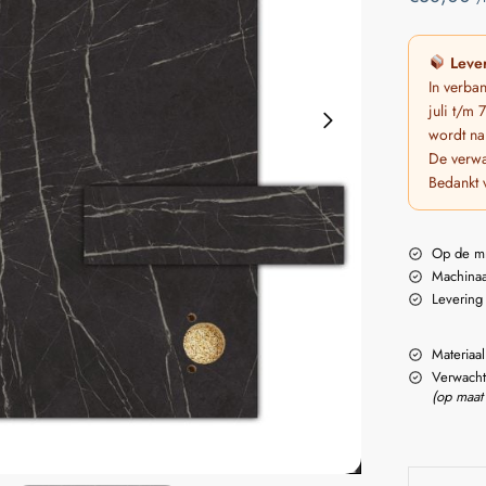
Lever
In verba
juli t/m
wordt na
De verwa
Bedankt 
Op de m
Machinaa
Levering
Materiaal
Verwacht
(op maat