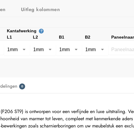
zen
Uitleg kolommen
Kantafwerking
?
L1
L2
B1
B2
Paneelnaa
rdelingen
0
06 ST9) is ontworpen voor een verfijnde en luxe uitstraling. V
 schoonheid van marmer tot leven, compleet met kenmerkende aders 
C-bewerkingen zoals scharnierboringen om uw meubelstuk een excl