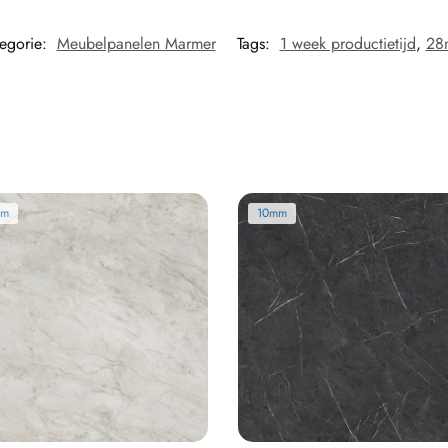
egorie:
Meubelpanelen Marmer
Tags:
1 week productietijd
,
28
mm
10mm