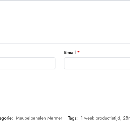
E-mail
*
egorie:
Meubelpanelen Marmer
Tags:
1 week productietijd
,
28