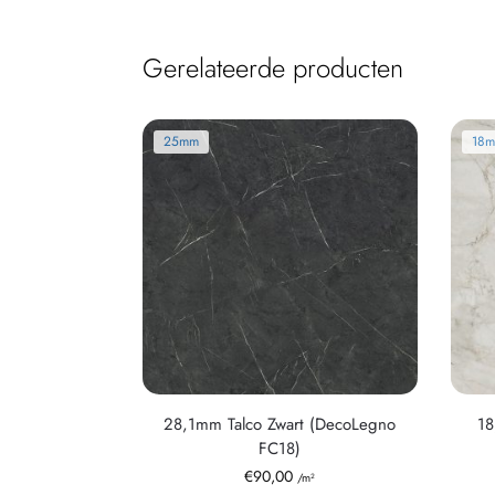
Gerelateerde producten
25mm
18
28,1mm Talco Zwart (DecoLegno
18
FC18)
€
90,00
/m²