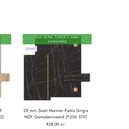
Door drukte: Tijdelijk 2 weken
productietijd
28mm
DF
28 mm Zwart Marmer Pietra Grigia
2)
MDF Gemelamineerd (F206 ST9)
€
38,00
/m²