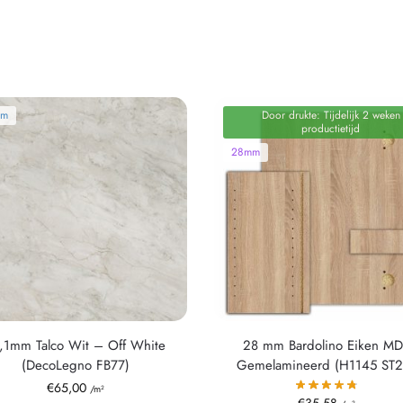
mm
Door drukte: Tijdelijk 2 weken
productietijd
28mm
,1mm Talco Wit – Off White
28 mm Bardolino Eiken M
(DecoLegno FB77)
Gemelamineerd (H1145 ST2
€
65,00
/m²
€
35,58