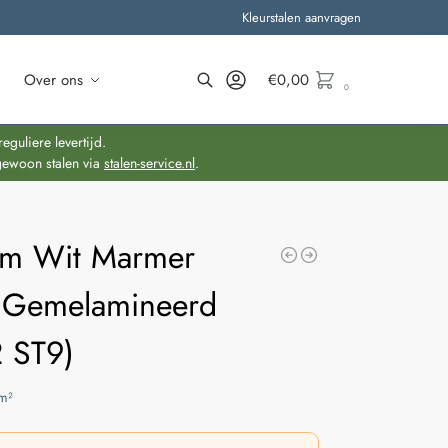
Kleurstalen aanvragen
Over ons
€
0,00
0
Zoeken
guliere levertijd.
gewoon stalen via
stalen-service.nl
.
m Wit Marmer
Gemelamineerd
2 ST9)
m²