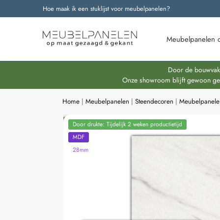
Hoe maak ik een stuklijst voor meubelpanelen?
Onze nieuwste producten
Meubelpanelen 
Door de bouwvakpe
Onze showroom blijft gewoon geop
Home
|
Meubelpanelen
|
Steendecoren
|
Meubelpanel
Door drukte: Tijdelijk 2 weken productietijd
MDF
28mm