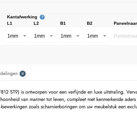
Kantafwerking
?
L1
L2
B1
B2
Paneelnaa
rdelingen
0
 ST9) is ontworpen voor een verfijnde en luxe uitstraling. Ver
 schoonheid van marmer tot leven, compleet met kenmerkende aders 
C-bewerkingen zoals scharnierboringen om uw meubelstuk een excl