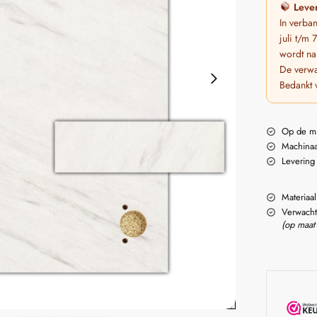
Lever
In verba
juli t/m
wordt na
De verwa
Bedankt 
Op de m
Machinaa
Levering
Materiaal
Verwacht
(op maat