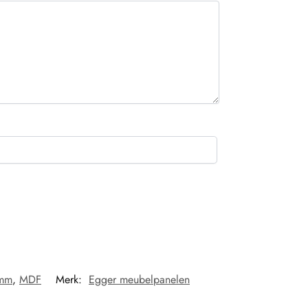
mm
,
MDF
Merk:
Egger meubelpanelen