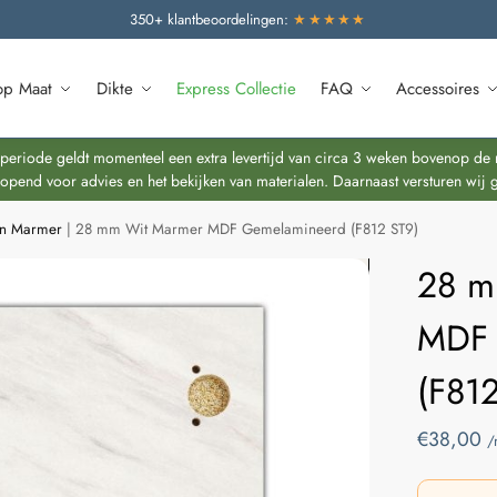
350+ klantbeoordelingen:
★★★★★
op Maat
Dikte
Express Collectie
FAQ
Accessoires
riode geldt momenteel een extra levertijd van circa 3 weken bovenop de re
end voor advies en het bekijken van materialen. Daarnaast versturen wij 
en Marmer
|
28 mm Wit Marmer MDF Gemelamineerd (F812 ST9)
28 m
MDF 
(F81
€
38,00
/