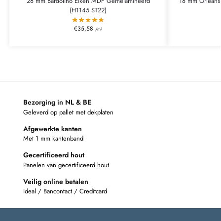
28 mm Bardolino Eiken MDF Gemelamineerd
18 mm Orleans
(H1145 ST22)
€
35,58
/m²
Bezorging in NL & BE
Geleverd op pallet met dekplaten
Afgewerkte kanten
Met 1 mm kantenband
Gecertificeerd hout
Panelen van gecertificeerd hout
Veilig online betalen
Ideal / Bancontact / Creditcard