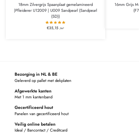
18mm Zilvergrijs Spaanplaat gemelamineerd
16mm Grijs Me
|Pfleiderer U12009 | U009 Sandpearl (Sandpearl
(F7
(SD))
€
35,15
/m²
Bezorging in NL & BE
Geleverd op pallet met dekplaten
Afgewerkte kanten
Met 1 mm kantenband
Gecertificeerd hout
Panelen van gecertificeerd hout
Veilig online betalen
Ideal / Bancontact / Creditcard