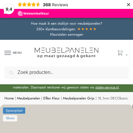
×
368
Reviews
9,4
Hoe maak ik een stuklijst voor meubelpanelen?
★★★★★
350+ klantbeoordelingen:
Kleurstalen aanvragen
MENU
0
Zoeken
Door de bouwvakperiode geldt momenteel een extra levertijd van circa 3 weken
bovenop de reguliere levertijd.
Onze showroom blijft gewoon geopend voor advies en het bekijken van
materialen. Daarnaast versturen wij gewoon stalen via
stalen-service.nl
.
Home
|
Meubelpanelen
|
Effen Kleur
|
Meubelpanelen Grijs
|
18,1mm DECObasic Gri
Spaanplaat
18mm