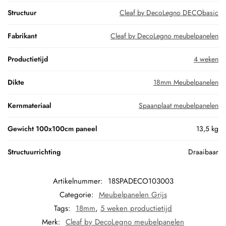
Structuur
Cleaf by DecoLegno DECObasic
Fabrikant
Cleaf by DecoLegno meubelpanelen
Productietijd
4 weken
Dikte
18mm Meubelpanelen
Kernmateriaal
Spaanplaat meubelpanelen
Gewicht 100x100cm paneel
13,5 kg
Structuurrichting
Draaibaar
Artikelnummer:
18SPADECO103003
Categorie:
Meubelpanelen Grijs
Tags:
18mm
,
5 weken productietijd
Merk:
Cleaf by DecoLegno meubelpanelen