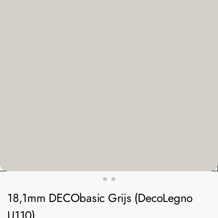
18,1mm DECObasic Grijs (DecoLegno
U110)