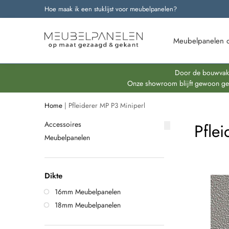
Hoe maak ik een stuklijst voor meubelpanelen?
Onze nieuwste producten
Meubelpanelen 
Door de bouwvakpe
Onze showroom blijft gewoon geop
Home
|
Pfleiderer MP P3 Miniperl
Accessoires
Pfle
Meubelpanelen
Dikte
16mm Meubelpanelen
18mm Meubelpanelen