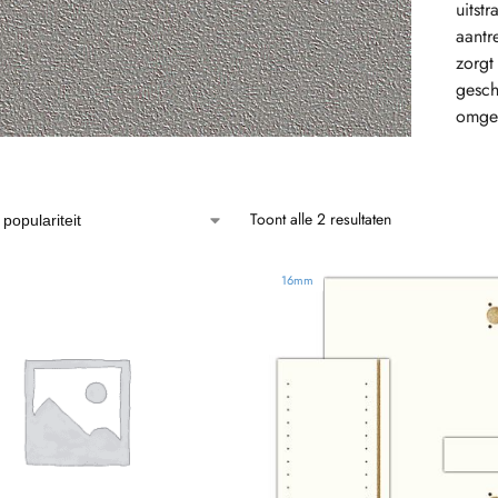
uitstr
aantr
zorgt
gesch
omge
Toont alle 2 resultaten
16mm