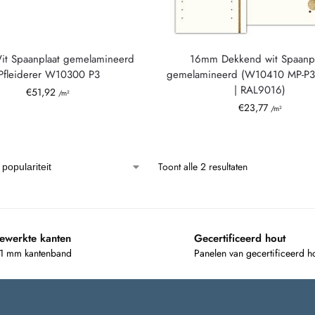
t Spaanplaat gemelamineerd
16mm Dekkend wit Spaanpl
|Pfleiderer W10300 P3
gemelamineerd (W10410 MP-P3
| RAL9016)
€
51,92
/m²
€
23,77
/m²
Toont alle 2 resultaten
ewerkte kanten
Gecertificeerd hout
 1 mm kantenband
Panelen van gecertificeerd h