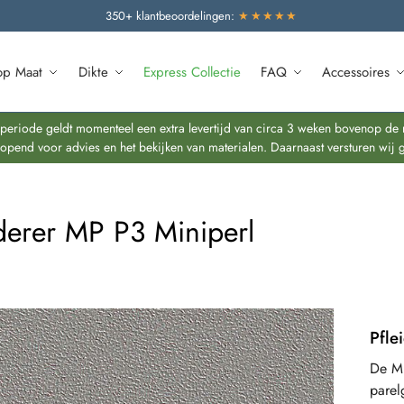
350+ klantbeoordelingen:
★★★★★
op Maat
Dikte
Express Collectie
FAQ
Accessoires
riode geldt momenteel een extra levertijd van circa 3 weken bovenop de re
end voor advies en het bekijken van materialen. Daarnaast versturen wij 
iderer MP P3 Miniperl
Pfle
De MP
parel