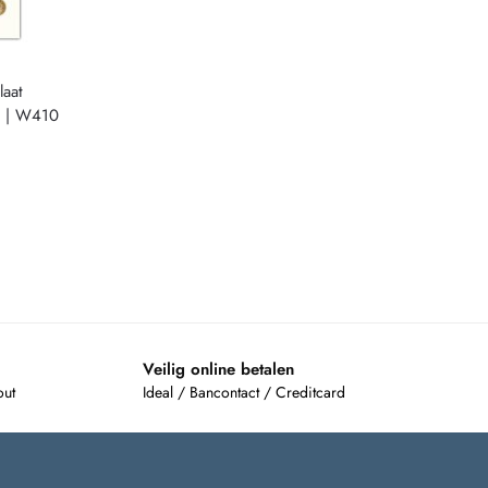
aat
 | W410
Veilig online betalen
out
Ideal / Bancontact / Creditcard