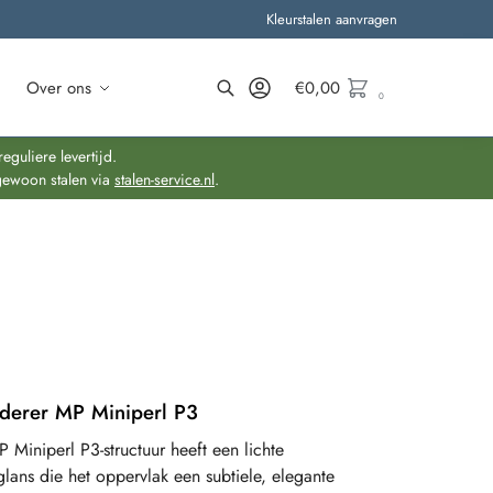
Kleurstalen aanvragen
Over ons
€
0,00
0
Zoeken
guliere levertijd.
gewoon stalen via
stalen-service.nl
.
iderer MP Miniperl P3
 Miniperl P3-structuur heeft een lichte
glans die het oppervlak een subtiele, elegante