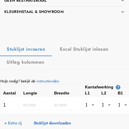
GEEN RESTMATERIAAL
KLEURENSTAAL & SHOWROOM
Stuklijst invoeren
Excel Stuklijst inlezen
Uitleg kolommen
Hulp nodig? bekijk de
instructievideo
Kantafwerking
?
Aantal
Lengte
Breedte
L1
L2
B1
+ Extra rij
Stuklijst downloaden