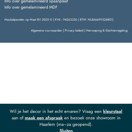
Info over gemelamineerd spaanplaat
Info over gemelamineerd MDF
Meubelpanelen op Maat BV 2025 © | KVK:: 94263326 | BTW: NL866699326B01|
Algemene voorwaarden
|
Privacy beleid
|
Herroeping & Klachtenregeling
Wil je het decor in het echt ervaren? Vraag een
kleurstaal
aan of
maak een afspraak
en bezoek onze showroom in
Haarlem (ma–za geopend).
Sluiten