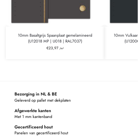
10mm Basaltgrijs Spaanplaat gemelamineerd
10mm Vulkaan
(U12018 MP | U018 | RAL7037)
(U1200
€
23,97
/m²
Bezorging in NL & BE
Geleverd op pallet met dekplaten
Afgewerkte kanten
Met 1 mm kantenband
Gecertificeerd hout
Panelen van gecertificeerd hout