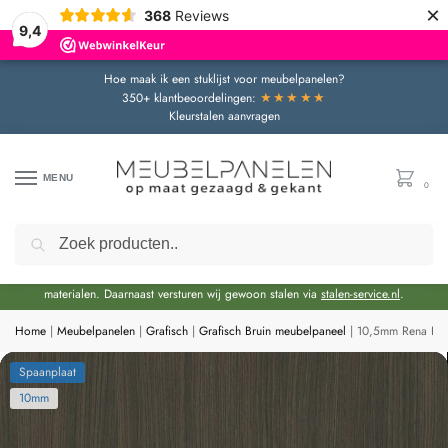
×
368
Reviews
9,4
Hoe maak ik een stuklijst voor meubelpanelen?
★★★★★
350+ klantbeoordelingen:
Kleurstalen aanvragen
MENU
0
Zoeken
Door de bouwvakperiode geldt momenteel een extra levertijd van circa 3 weken
bovenop de reguliere levertijd.
Onze showroom blijft gewoon geopend voor advies en het bekijken van
materialen. Daarnaast versturen wij gewoon stalen via
stalen-service.nl
.
Home
|
Meubelpanelen
|
Grafisch
|
Grafisch Bruin meubelpaneel
|
10,5mm Rena Bru
Spaanplaat
10mm