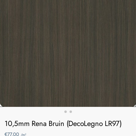
10,5mm Rena Bruin (DecoLegno LR97)
€
77,00
/m²