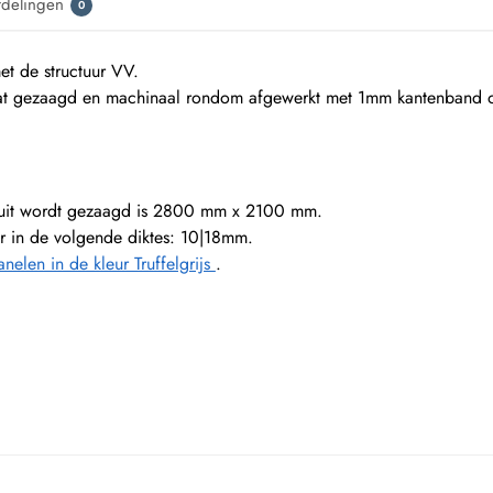
rdelingen
0
t de structuur VV.
t gezaagd en machinaal rondom afgewerkt met 1mm kantenband of
ruit wordt gezaagd is 2800 mm x 2100 mm.
aar in de volgende diktes: 10|18mm.
elen in de kleur Truffelgrijs
.