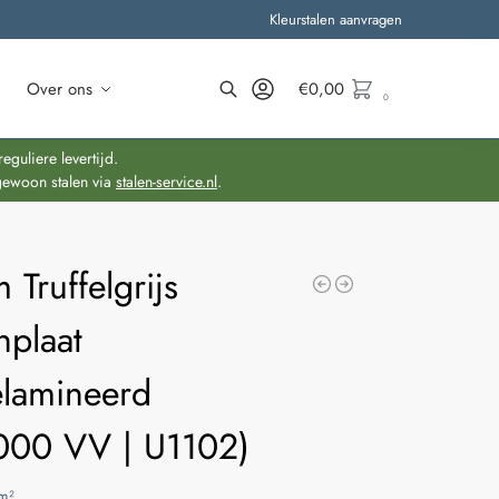
Kleurstalen aanvragen
Over ons
€
0,00
0
Zoeken
guliere levertijd.
gewoon stalen via
stalen-service.nl
.
Truffelgrijs
nplaat
lamineerd
000 VV | U1102)
m²