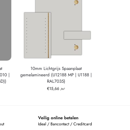
at
10mm Lichtgrijs Spaanplaat
010 |
gemelamineerd (U12188 MP | U1188 |
SD))
RAL7035)
€
15,66
/m²
Veilig online betalen
out
Ideal / Bancontact / Creditcard