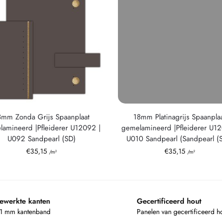
8mm Zonda Grijs Spaanplaat
18mm Platinagrijs Spaanpla
amineerd |Pfleiderer U12092 |
gemelamineerd |Pfleiderer U12
U092 Sandpearl (SD)
U010 Sandpearl (Sandpearl (
€
35,15
€
35,15
/m²
/m²
ewerkte kanten
Gecertificeerd hout
 1 mm kantenband
Panelen van gecertificeerd h