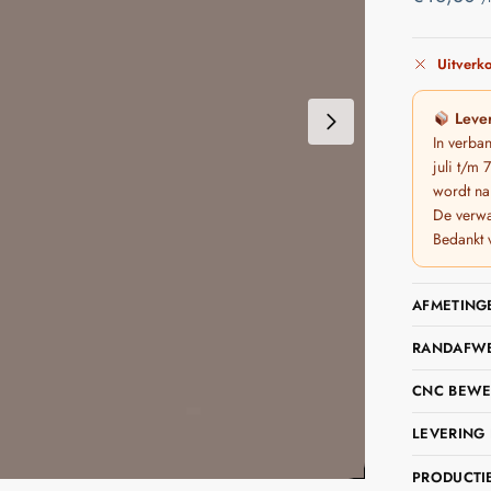
Uitverko
Lever
In verba
juli t/m
wordt na
De verwa
Bedankt 
AFMETING
RANDAFWER
CNC BEWE
LEVERING 
PRODUCTIE