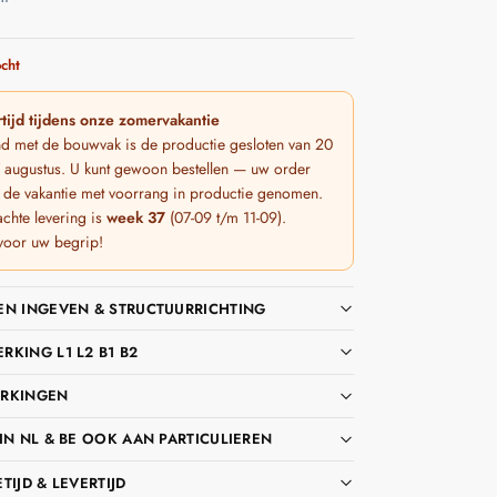
cht
tijd tijdens onze zomervakantie
nd met de bouwvak is de productie gesloten van 20
 7 augustus. U kunt gewoon bestellen — uw order
 de vakantie met voorrang in productie genomen.
chte levering is
week 37
(07-09 t/m 11-09).
voor uw begrip!
EN INGEVEN & STRUCTUURRICHTING
KING L1 L2 B1 B2
RKINGEN
IN NL & BE OOK AAN PARTICULIEREN
TIJD & LEVERTIJD