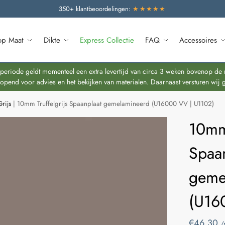
350+ klantbeoordelingen:
★★★★★
op Maat
Dikte
Express Collectie
FAQ
Accessoires
riode geldt momenteel een extra levertijd van circa 3 weken bovenop de re
end voor advies en het bekijken van materialen. Daarnaast versturen wij 
rijs
|
10mm Truffelgrijs Spaanplaat gemelamineerd (U16000 VV | U1102)
10mm 
Spaa
geme
(U16
€
46,30
/