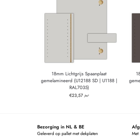
18mm Lichtgrijs Spaanplaat
1
gemelamineerd (U12188 SD | U1188 |
gemel
RAL7035)
€
23,57
/m²
Bezorging in NL & BE
Afg
Geleverd op pallet met dekplaten
Met