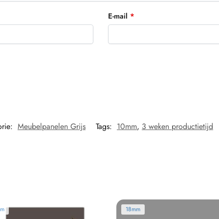
E-mail
*
orie:
Meubelpanelen Grijs
Tags:
10mm
,
3 weken productietijd
mm
18mm