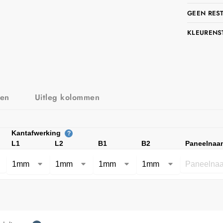
GEEN RES
KLEURENS
zen
Uitleg kolommen
Kantafwerking
?
L1
L2
B1
B2
Paneelnaa