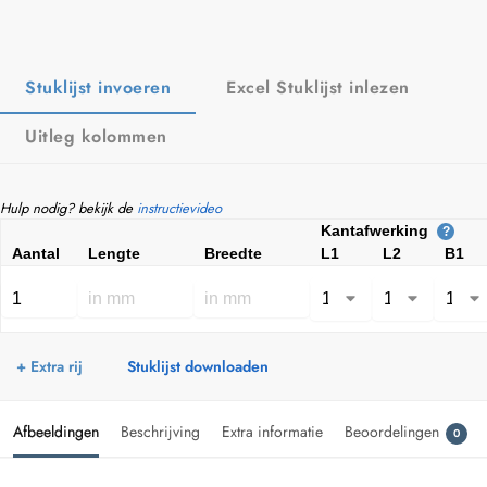
Stuklijst invoeren
Excel Stuklijst inlezen
Uitleg kolommen
Hulp nodig? bekijk de
instructievideo
Kantafwerking
?
Aantal
Lengte
Breedte
L1
L2
B1
+ Extra rij
Stuklijst downloaden
Afbeeldingen
Beschrijving
Extra informatie
Beoordelingen
0