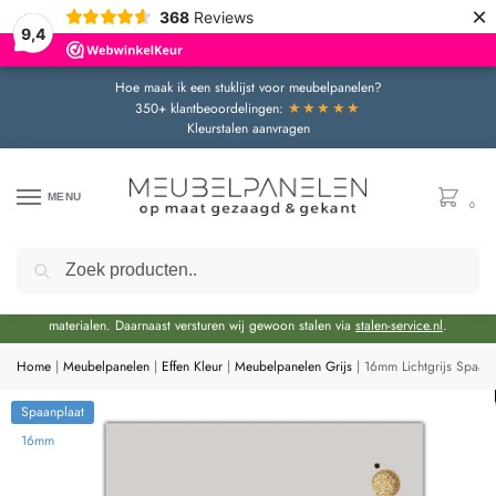
×
368
Reviews
9,4
Hoe maak ik een stuklijst voor meubelpanelen?
★★★★★
350+ klantbeoordelingen:
Kleurstalen aanvragen
MENU
0
Zoeken
Door de bouwvakperiode geldt momenteel een extra levertijd van circa 3 weken
bovenop de reguliere levertijd.
Onze showroom blijft gewoon geopend voor advies en het bekijken van
materialen. Daarnaast versturen wij gewoon stalen via
stalen-service.nl
.
Home
|
Meubelpanelen
|
Effen Kleur
|
Meubelpanelen Grijs
|
16mm Lichtgrijs Spaan
Spaanplaat
16mm