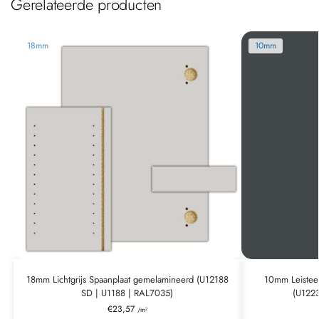
Gerelateerde producten
18mm
10mm
18mm Lichtgrijs Spaanplaat gemelamineerd (U12188
10mm Leistee
SD | U1188 | RAL7035)
(U122
€
23,57
/m²