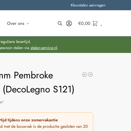
Kleurstalen aanvragen
Over ons
€
0,00
0
Zoeken
guliere levertijd.
gewoon stalen via
stalen-service.nl
.
mm Pembroke
n (DecoLegno S121)
m²
tijd tijdens onze zomervakantie
nd met de bouwvak is de productie gesloten van 20