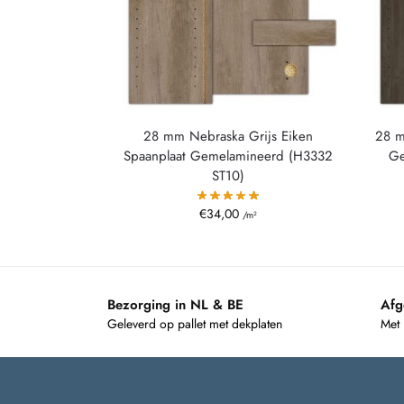
28 mm Nebraska Grijs Eiken
28 m
Spaanplaat Gemelamineerd (H3332
Ge
ST10)
€
34,00
/m²
Bezorging in NL & BE
Afg
Geleverd op pallet met dekplaten
Met