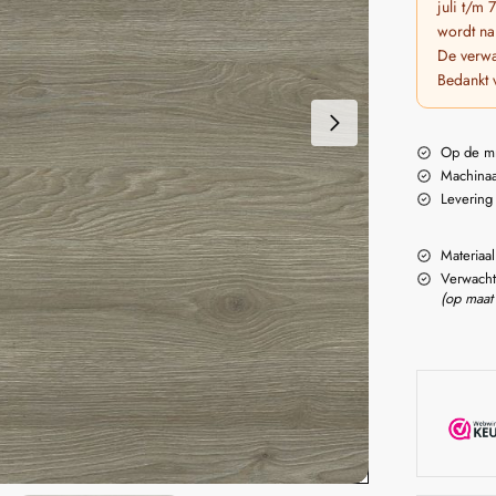
juli t/m
wordt na
De verwa
Bedankt 
Op de m
Machinaa
Levering
Materiaal
Verwacht
(op maat