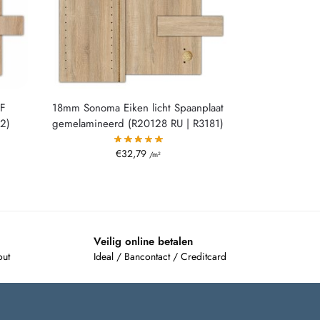
DF
18mm Sonoma Eiken licht Spaanplaat
2)
gemelamineerd (R20128 RU | R3181)
€
32,79
/m²
Veilig online betalen
out
Ideal / Bancontact / Creditcard