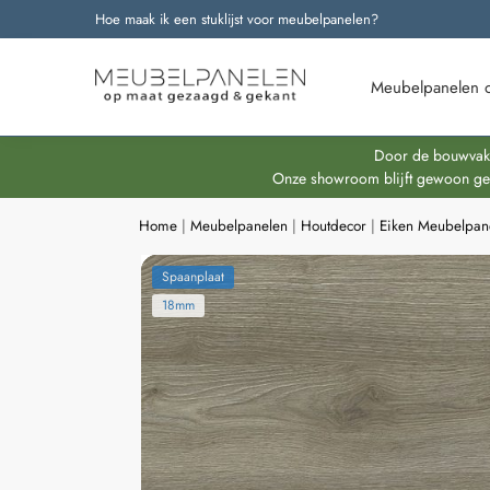
Hoe maak ik een stuklijst voor meubelpanelen?
Onze nieuwste producten
Meubelpanelen 
Door de bouwvakpe
Onze showroom blijft gewoon geop
Home
|
Meubelpanelen
|
Houtdecor
|
Eiken Meubelpan
Spaanplaat
18mm