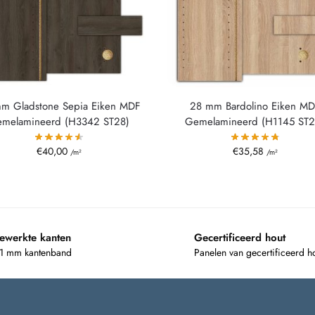
m Gladstone Sepia Eiken MDF
28 mm Bardolino Eiken M
melamineerd (H3342 ST28)
Gemelamineerd (H1145 ST2
€
40,00
€
35,58
/m²
/m²
ewerkte kanten
Gecertificeerd hout
 1 mm kantenband
Panelen van gecertificeerd h