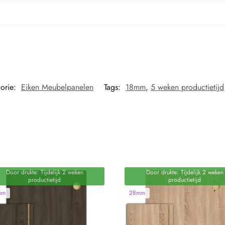
orie:
Eiken Meubelpanelen
Tags:
18mm
,
5 weken productietijd
Door drukte: Tijdelijk 2 weken
Door drukte: Tijdelijk 2 weken
productietijd
productietijd
mm
28mm