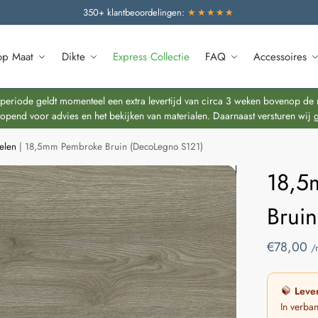
350+ klantbeoordelingen:
★★★★★
op Maat
Dikte
Express Collectie
FAQ
Accessoires
riode geldt momenteel een extra levertijd van circa 3 weken bovenop de re
end voor advies en het bekijken van materialen. Daarnaast versturen wij 
elen
|
18,5mm Pembroke Bruin (DecoLegno S121)
18,5
Brui
€
78,00
/
Lever
In verba