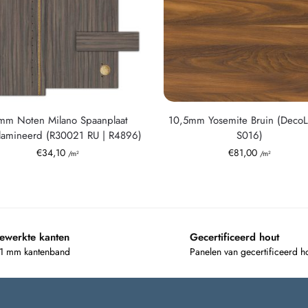
mm Noten Milano Spaanplaat
10,5mm Yosemite Bruin (Deco
amineerd (R30021 RU | R4896)
S016)
€
34,10
€
81,00
/m²
/m²
ewerkte kanten
Gecertificeerd hout
 1 mm kantenband
Panelen van gecertificeerd h