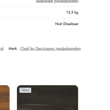
Spaanplaat meubelpanelen
13,5 kg
Niet Draaibaar
ijd
Merk:
Cleaf by DecoLegno meubelpanelen
10mm