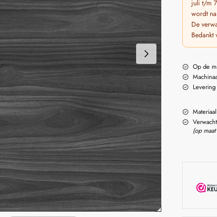
juli t/m
wordt na
De verwa
Bedankt 
Op de m
Machinaa
Levering
Materiaal
Verwacht
(op maat