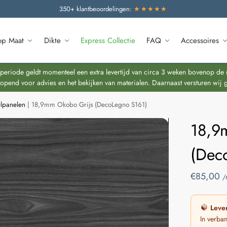
350+ klantbeoordelingen:
★★★★★
op Maat
Dikte
Express Collectie
FAQ
Accessoires
riode geldt momenteel een extra levertijd van circa 3 weken bovenop de re
end voor advies en het bekijken van materialen. Daarnaast versturen wij 
lpanelen
|
18,9mm Okobo Grijs (DecoLegno S161)
18,9
(Dec
€
85,00
/
Lever
In verba