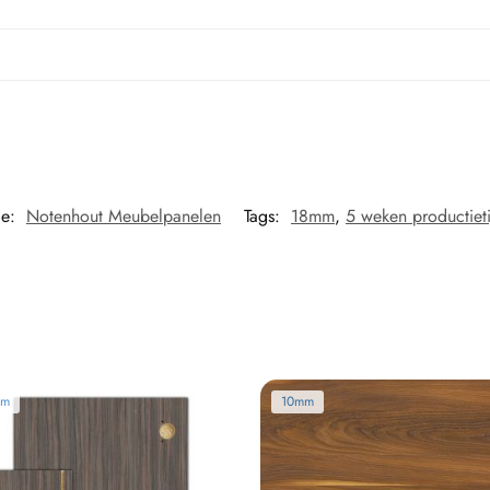
ie:
Notenhout Meubelpanelen
Tags:
18mm
,
5 weken productiet
mm
10mm