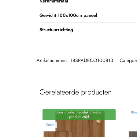
Kernmateriaal
Gewicht 100x100cm paneel
Structuurrichting
Artikelnummer:
18SPADECO100813
Categor
Gerelateerde producten
Door drukte: Tijdelijk 2 weken
18
productietijd
10mm