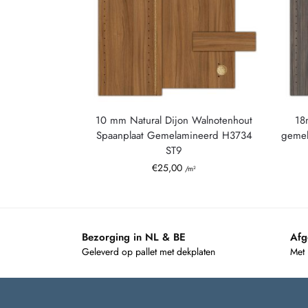
10 mm Natural Dijon Walnotenhout
18
Spaanplaat Gemelamineerd H3734
gemel
ST9
€
25,00
/m²
Bezorging in NL & BE
Afg
Geleverd op pallet met dekplaten
Met