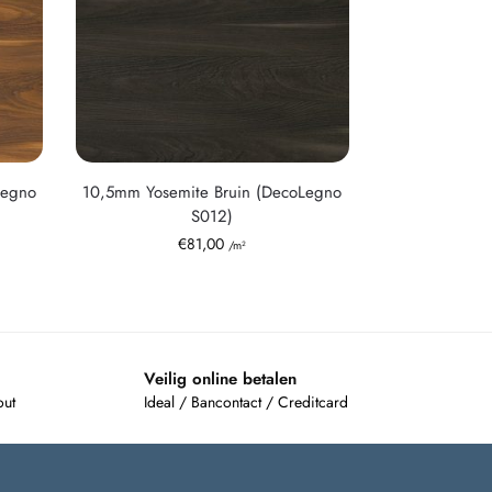
Legno
10,5mm Yosemite Bruin (DecoLegno
S012)
€
81,00
/m²
Veilig online betalen
out
Ideal / Bancontact / Creditcard