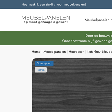
Hoe maak ik een stuklijst voor meubelpanelen?
Onze nieuwste producten
Meubelpanelen 
Door de bouwvakpe
Onze showroom blijft gewoon geop
Home
|
Meubelpanelen
|
Houtdecor
|
Notenhout Meube
Spaanplaat
18mm