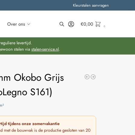
Kleurstalen aanvragen
Over ons
€
0,00
0
Zoeken
guliere levertijd.
gewoon stalen via
stalen-service.nl
.
mm Okobo Grijs
oLegno S161)
m²
tijd tijdens onze zomervakantie
nd met de bouwvak is de productie gesloten van 20