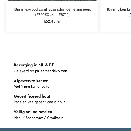
18mm Texwood zwart Spaanplaat gemelamineerd
18mm Eiken Li
(F73050 ML | F8711)
(
€
52,45
/m²
Bezorging in NL & BE
Geleverd op pallet met dekplaten
Afgewerkte kanten
Met 1 mm kantenband
Gecertificeerd hout
Panelen van gecertificeerd hout
Veilig online betalen
Ideal / Bancontact / Creditcard