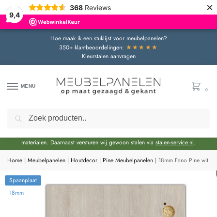
×
368
Reviews
9,4
Hoe maak ik een stuklijst voor meubelpanelen?
★★★★★
350+ klantbeoordelingen:
Kleurstalen aanvragen
MENU
0
Zoeken
Door de bouwvakperiode geldt momenteel een extra levertijd van circa 3 weken
bovenop de reguliere levertijd.
Onze showroom blijft gewoon geopend voor advies en het bekijken van
materialen. Daarnaast versturen wij gewoon stalen via
stalen-service.nl
.
Home
|
Meubelpanelen
|
Houtdecor
|
Pine Meubelpanelen
|
18mm Fano Pine wit S
Spaanplaat
18mm