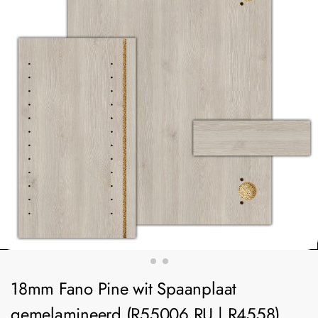
18mm Fano Pine wit Spaanplaat
gemelamineerd (R55006 RU | R4558)