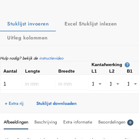
Stuklijst invoeren
Excel Stuklijst inlezen
Uitleg kolommen
Hulp nodig? bekijk de
instructievideo
Kantafwerking
?
Aantal
Lengte
Breedte
L1
L2
B1
+ Extra rij
Stuklijst downloaden
Afbeeldingen
Beschrijving
Extra informatie
Beoordelingen
0