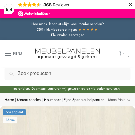
×
368
Reviews
9,4
Hoe maak ik een stuklijst voor meubelpanelen?
★★★★★
350+ klantbeoordelingen:
Kleurstalen aanvragen
MENU
0
Zoeken
Door de bouwvakperiode geldt momenteel een extra levertijd van circa 3 weken
bovenop de reguliere levertijd.
Onze showroom blijft gewoon geopend voor advies en het bekijken van
materialen. Daarnaast versturen wij gewoon stalen via
stalen-service.nl
.
Home
|
Meubelpanelen
|
Houtdecor
|
Fijne Spar Meubelpanelen
|
18mm Pinie Nava
Spaanplaat
18mm