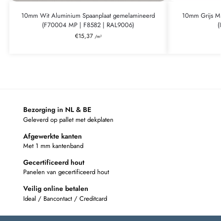
10mm Wit Aluminium Spaanplaat gemelamineerd
10mm Grijs Me
(F70004 MP | F8582 | RAL9006)
(
€
15,37
/m²
Bezorging in NL & BE
Geleverd op pallet met dekplaten
Afgewerkte kanten
Met 1 mm kantenband
Gecertificeerd hout
Panelen van gecertificeerd hout
Veilig online betalen
Ideal / Bancontact / Creditcard