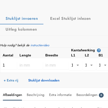
Stuklijst invoeren
Excel Stuklijst inlezen
Uitleg kolommen
Hulp nodig? bekijk de
instructievideo
Kantafwerking
?
Aantal
Lengte
Breedte
L1
L2
B1
+ Extra rij
Stuklijst downloaden
Afbeeldingen
Beschrijving
Extra informatie
Beoordelingen
0