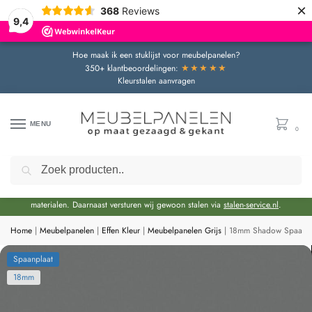
×
368
Reviews
9,4
Hoe maak ik een stuklijst voor meubelpanelen?
★★★★★
350+ klantbeoordelingen:
Kleurstalen aanvragen
MENU
0
Zoeken
Door de bouwvakperiode geldt momenteel een extra levertijd van circa 3 weken
bovenop de reguliere levertijd.
Onze showroom blijft gewoon geopend voor advies en het bekijken van
materialen. Daarnaast versturen wij gewoon stalen via
stalen-service.nl
.
Home
|
Meubelpanelen
|
Effen Kleur
|
Meubelpanelen Grijs
|
18mm Shadow Spaanpla
Spaanplaat
18mm