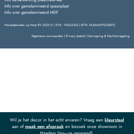
Info over gemelamineerd spaanplaat
Info over gemelamineerd MDF
Meubelpanelen op Maat BV 2025 © | KVK:: 94263326 | BTW: NL866699326B01|
Algemene voorwaarden
|
Privacy beleid
|
Herroeping & Klachtenregeling
Wil je het decor in het echt ervaren? Vraag een
kleurstaal
aan of
maak een afspraak
en bezoek onze showroom in
Haarlem (ma–za geopend).