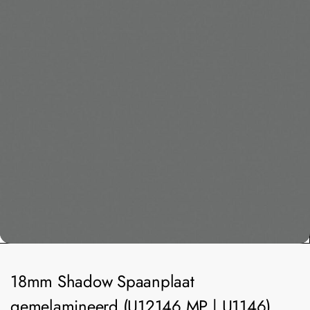
18mm Shadow Spaanplaat
gemelamineerd (U12146 MP | U1146)