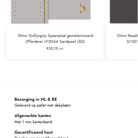
18mm Dolfijngrijs Spaanplaat gemelamineerd
10mm Basalt
|Pfleiderer U12044 Sandpearl (SD)
(U120
€
35,15
/m²
Bezorging in NL & BE
Geleverd op pallet met dekplaten
Afgewerkte kanten
Met 1 mm kantenband
Gecertificeerd hout