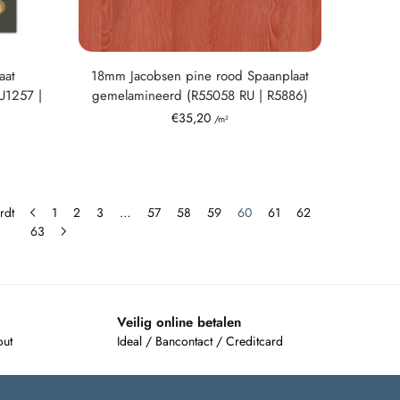
aat
18mm Jacobsen pine rood Spaanplaat
U1257 |
gemelamineerd (R55058 RU | R5886)
€
35,20
/m²
rdt
1
2
3
…
57
58
59
60
61
62
63
Veilig online betalen
out
Ideal / Bancontact / Creditcard