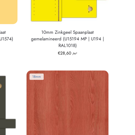
aat
10mm Zinkgeel Spaanplaat
U1574)
gemelamineerd (U15194 MP | U194 |
RAL1018)
€
28,60
/m²
18mm