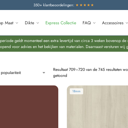
350+ klantbeoordelingen:
★★★★★
op Maat
Dikte
Express Collectie
FAQ
Accessoires
riode geldt momenteel een extra levertijd van circa 3 weken bovenop de re
end voor advies en het bekijken van materialen. Daarnaast versturen wij 
Resultaat 709–720 van de 745 resultaten wo
getoond
18mm