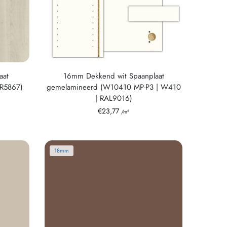
aat
16mm Dekkend wit Spaanplaat
 R5867)
gemelamineerd (W10410 MP-P3 | W410
| RAL9016)
€
23,77
/m²
18mm