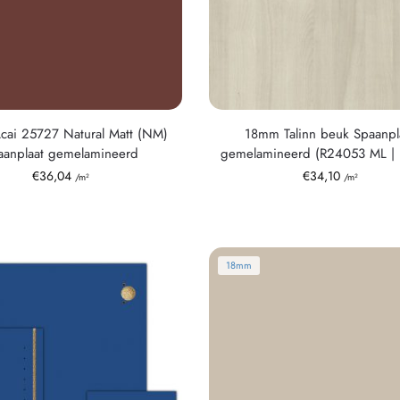
ai 25727 Natural Matt (NM)
18mm Talinn beuk Spaanpl
aanplaat gemelamineerd
gemelamineerd (R24053 ML |
€
36,04
€
34,10
/m²
/m²
18mm