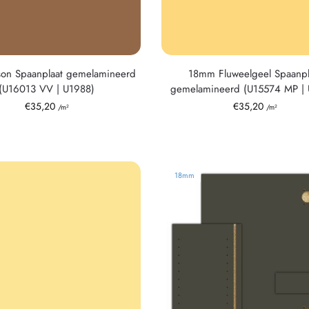
on Spaanplaat gemelamineerd
18mm Fluweelgeel Spaanpl
(U16013 VV | U1988)
gemelamineerd (U15574 MP | 
€
35,20
€
35,20
/m²
/m²
18mm