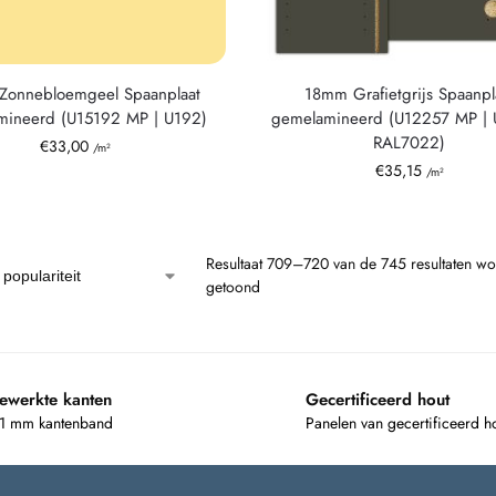
onnebloemgeel Spaanplaat
18mm Grafietgrijs Spaanpl
mineerd (U15192 MP | U192)
gemelamineerd (U12257 MP | 
RAL7022)
€
33,00
/m²
€
35,15
/m²
Resultaat 709–720 van de 745 resultaten wo
getoond
ewerkte kanten
Gecertificeerd hout
 1 mm kantenband
Panelen van gecertificeerd h