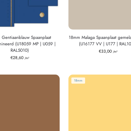
Gentiaanblauw Spaanplaat
18mm Malaga Spaanplaat gemel
ineerd (U18059 MP | U059 |
(U16177 VV | U177 | RAL1
RAL5010)
€
33,00
/m²
€
28,60
/m²
18mm