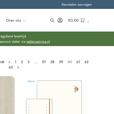
Kleurstalen aanvragen
Over ons
€
0,00
0
Zoeken
guliere levertijd.
gewoon stalen via
stalen-service.nl
.
rdt
1
2
3
…
57
58
59
60
61
62
63
16mm