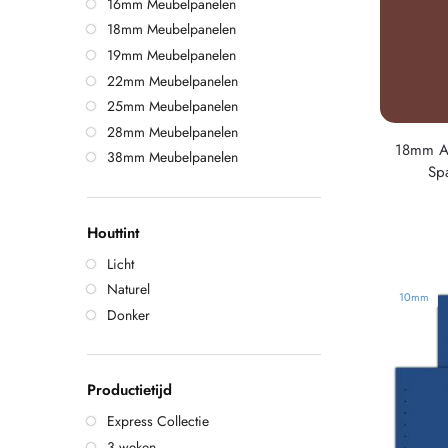
16mm Meubelpanelen
18mm Meubelpanelen
19mm Meubelpanelen
22mm Meubelpanelen
25mm Meubelpanelen
28mm Meubelpanelen
18mm Ac
38mm Meubelpanelen
Sp
Houttint
Licht
Naturel
10mm
Donker
Productietijd
Express Collectie
3 weken