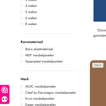
4 weken
5 weken
6 weken
8 weken
10mm 
gemelam
Kernmateriaal
Basis plaatmateriaal
MDF meubelpanelen
Spaanplaat meubelpanelen
18mm
Merk
ALVIC meubelpanelen
Cleaf by DecoLegno meubelpanelen
Econ meubelpanelen
9,4
Egger meubelpanelen