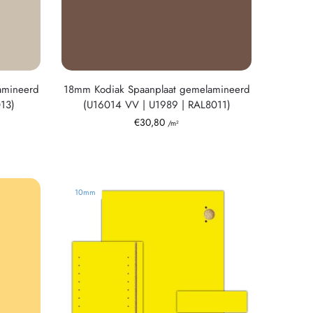
amineerd
18mm Kodiak Spaanplaat gemelamineerd
013)
(U16014 VV | U1989 | RAL8011)
€
30,80
/m²
10mm