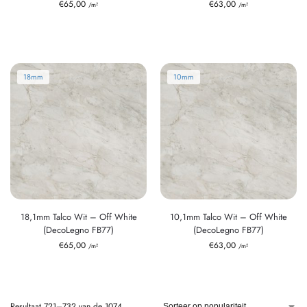
€
65,00
€
63,00
/m²
/m²
18mm
10mm
18,1mm Talco Wit – Off White
10,1mm Talco Wit – Off White
(DecoLegno FB77)
(DecoLegno FB77)
€
65,00
€
63,00
/m²
/m²
Resultaat 721–732 van de 1074