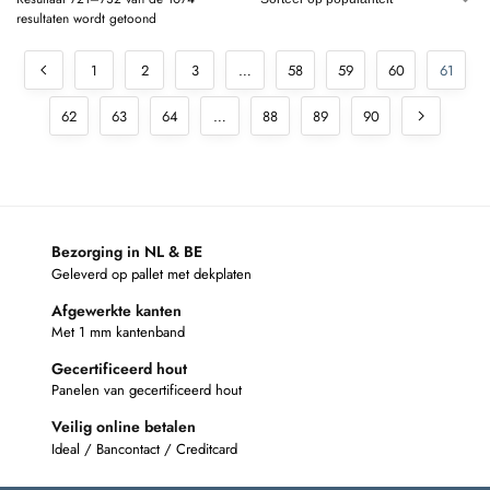
resultaten wordt getoond
1
2
3
…
58
59
60
61
62
63
64
…
88
89
90
Bezorging in NL & BE
Geleverd op pallet met dekplaten
Afgewerkte kanten
Met 1 mm kantenband
Gecertificeerd hout
Panelen van gecertificeerd hout
Veilig online betalen
Ideal / Bancontact / Creditcard