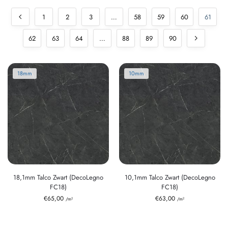
1
2
3
…
58
59
60
61
62
63
64
…
88
89
90
18mm
10mm
18,1mm Talco Zwart (DecoLegno
10,1mm Talco Zwart (DecoLegno
FC18)
FC18)
€
65,00
€
63,00
/m²
/m²