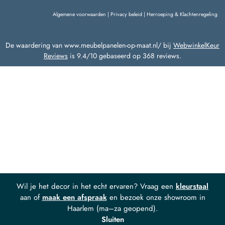
Algemene voorwaarden
|
Privacy beleid
|
Herroeping & Klachtenregeling
De waardering van www.meubelpanelen-op-maat.nl/ bij
WebwinkelKeur
Reviews
is 9.4/10 gebaseerd op 368 reviews.
Wil je het decor in het echt ervaren? Vraag een
kleurstaal
aan of
maak een afspraak
en bezoek onze showroom in
Haarlem (ma–za geopend).
Sluiten