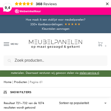
×
368
Reviews
9,4
Hoe maak ik een stuklijst voor meubelpanelen?
★★★★★
350+ klantbeoordelingen:
Kleurstalen aanvragen
MENU
0
Zoeken
Door de bouwvakperiode geldt momenteel een extra levertijd van circa 3 weken
bovenop de reguliere levertijd.
Onze showroom blijft gewoon geopend voor advies en het bekijken van
materialen. Daarnaast versturen wij gewoon stalen via
stalen-service.nl
.
Home
|
Producten
|
Pagina 61
SHOW FILTERS
Resultaat 721–732 van de 1074
resultaten wordt getoond