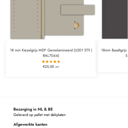
18 mm Kiezelgrijs MDF Gemelamineerd (U201 ST9 |
18mm Basaltgrij
RAL7044)
S
€
25,00
/m²
Bezorging in NL & BE
Geleverd op pallet met dekplaten
Afgewerkte kanten