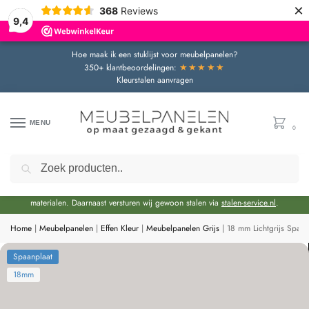
×
368
Reviews
9,4
Hoe maak ik een stuklijst voor meubelpanelen?
★★★★★
350+ klantbeoordelingen:
Kleurstalen aanvragen
MENU
0
Zoeken
Door de bouwvakperiode geldt momenteel een extra levertijd van circa 3 weken
bovenop de reguliere levertijd.
Onze showroom blijft gewoon geopend voor advies en het bekijken van
materialen. Daarnaast versturen wij gewoon stalen via
stalen-service.nl
.
Home
|
Meubelpanelen
|
Effen Kleur
|
Meubelpanelen Grijs
|
18 mm Lichtgrijs Spaa
Spaanplaat
18mm