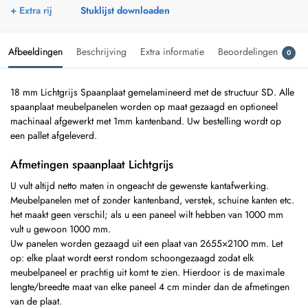
+ Extra rij
Stuklijst downloaden
Afbeeldingen
Beschrijving
Extra informatie
Beoordelingen
0
18 mm Lichtgrijs Spaanplaat gemelamineerd met de structuur SD. Alle
spaanplaat meubelpanelen worden op maat gezaagd en optioneel
machinaal afgewerkt met 1mm kantenband. Uw bestelling wordt op
een pallet afgeleverd.
Afmetingen spaanplaat Lichtgrijs
U vult altijd netto maten in ongeacht de gewenste kantafwerking.
Meubelpanelen met of zonder kantenband, verstek, schuine kanten etc.
het maakt geen verschil; als u een paneel wilt hebben van 1000 mm
vult u gewoon 1000 mm.
Uw panelen worden gezaagd uit een plaat van 2655×2100 mm. Let
op: elke plaat wordt eerst rondom schoongezaagd zodat elk
meubelpaneel er prachtig uit komt te zien. Hierdoor is de maximale
lengte/breedte maat van elke paneel 4 cm minder dan de afmetingen
van de plaat.