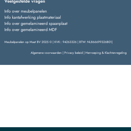
Veelgestelde vragen
Info over meubelpanelen
Info kantafwerking plaatmateriaal
Info over gemelamineerd spaanplaat
Info over gemelamineerd MDF
Meubelpanelen op Maat BV 2025 © | KVK:: 94263326 | BTW: NL866699326B01|
Algemene voorwaarden
|
Privacy beleid
|
Herroeping & Klachtenregeling