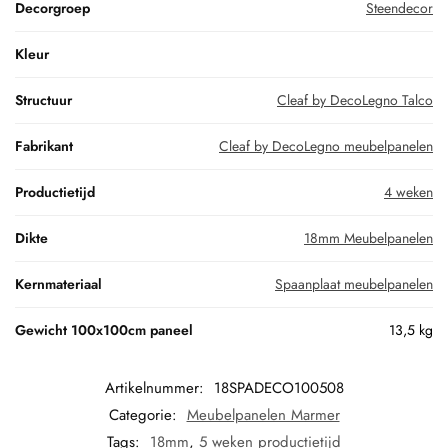
Decorgroep
Steendecor
Kleur
Structuur
Cleaf by DecoLegno Talco
Fabrikant
Cleaf by DecoLegno meubelpanelen
Productietijd
4 weken
Dikte
18mm Meubelpanelen
Kernmateriaal
Spaanplaat meubelpanelen
Gewicht 100x100cm paneel
13,5 kg
Artikelnummer:
18SPADECO100508
Categorie:
Meubelpanelen Marmer
Tags:
18mm
,
5 weken productietijd