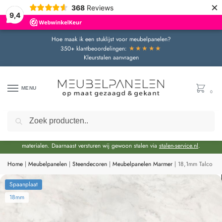
×
368
Reviews
9,4
Hoe maak ik een stuklijst voor meubelpanelen?
★★★★★
350+ klantbeoordelingen:
Kleurstalen aanvragen
MENU
0
Zoeken
Door de bouwvakperiode geldt momenteel een extra levertijd van circa 3 weken
bovenop de reguliere levertijd.
Onze showroom blijft gewoon geopend voor advies en het bekijken van
materialen. Daarnaast versturen wij gewoon stalen via
stalen-service.nl
.
Home
|
Meubelpanelen
|
Steendecoren
|
Meubelpanelen Marmer
|
18,1mm Talco Wi
Spaanplaat
18mm