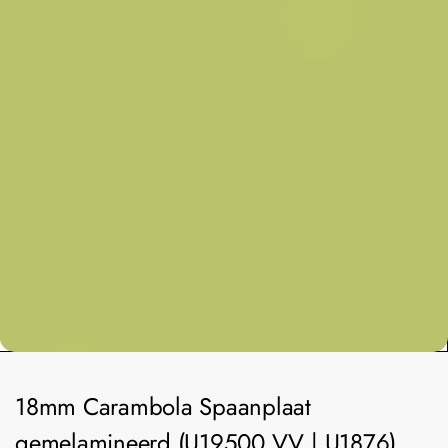
18mm Carambola Spaanplaat
gemelamineerd (U19500 VV | U1876)