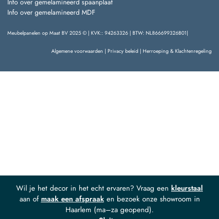
Info over gemelamineerd spaanplaat
Info over gemelamineerd MDF
Meubelpanelen op Maat BV 2025 © | KVK:: 94263326 | BTW: NL866699326B01|
Algemene voorwaarden
|
Privacy beleid
|
Herroeping & Klachtenregeling
Wil je het decor in het echt ervaren? Vraag een
kleurstaal
aan of
maak een afspraak
en bezoek onze showroom in
Haarlem (ma–za geopend).