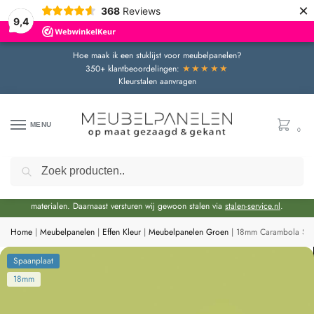
×
368
Reviews
9,4
Hoe maak ik een stuklijst voor meubelpanelen?
★★★★★
350+ klantbeoordelingen:
Kleurstalen aanvragen
MENU
0
Zoeken
Door de bouwvakperiode geldt momenteel een extra levertijd van circa 3 weken
bovenop de reguliere levertijd.
Onze showroom blijft gewoon geopend voor advies en het bekijken van
materialen. Daarnaast versturen wij gewoon stalen via
stalen-service.nl
.
Home
|
Meubelpanelen
|
Effen Kleur
|
Meubelpanelen Groen
|
18mm Carambola Spa
Spaanplaat
18mm