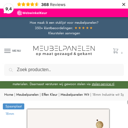
×
368
Reviews
9,4
Hoe maak ik een stuklijst voor meubelpanelen?
★★★★★
350+ klantbeoordelingen:
Kleurstalen aanvragen
MENU
0
Zoeken
Door de bouwvakperiode geldt momenteel een extra levertijd van circa 3 weken
bovenop de reguliere levertijd.
Onze showroom blijft gewoon geopend voor advies en het bekijken van
materialen. Daarnaast versturen wij gewoon stalen via
stalen-service.nl
.
Home
|
Meubelpanelen
|
Effen Kleur
|
Meubelpanelen Wit
|
18mm Industrie wit Spa
Spaanplaat
18mm