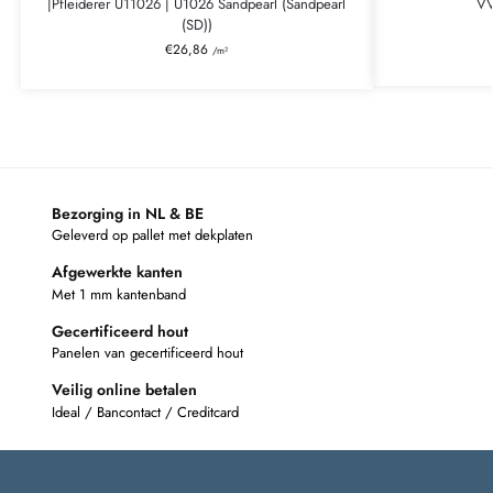
|Pfleiderer U11026 | U1026 Sandpearl (Sandpearl
VV
(SD))
€
26,86
/m²
Bezorging in NL & BE
Geleverd op pallet met dekplaten
Afgewerkte kanten
Met 1 mm kantenband
Gecertificeerd hout
Panelen van gecertificeerd hout
Veilig online betalen
Ideal / Bancontact / Creditcard