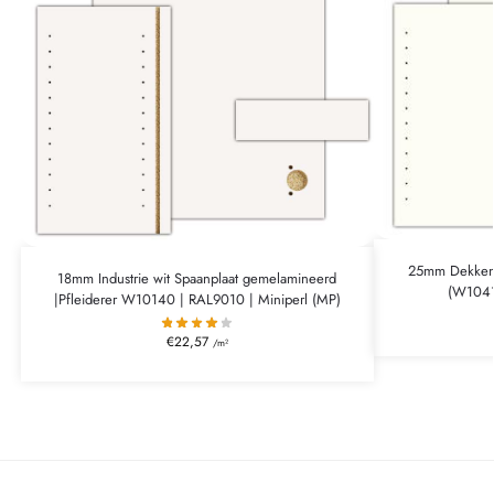
25mm Dekkend
18mm Industrie wit Spaanplaat gemelamineerd
(W1041
|Pfleiderer W10140 | RAL9010 | Miniperl (MP)
€
22,57
/m²