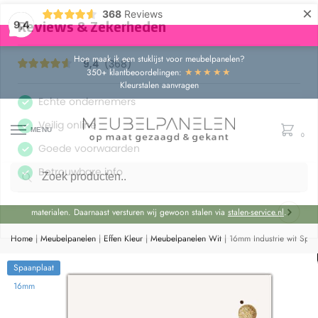
×
368
Reviews
9,4
Hoe maak ik een stuklijst voor meubelpanelen?
★★★★★
350+ klantbeoordelingen:
Kleurstalen aanvragen
MENU
0
Zoeken
Door de bouwvakperiode geldt momenteel een extra levertijd van circa 3 weken
bovenop de reguliere levertijd.
Onze showroom blijft gewoon geopend voor advies en het bekijken van
materialen. Daarnaast versturen wij gewoon stalen via
stalen-service.nl
.
Home
|
Meubelpanelen
|
Effen Kleur
|
Meubelpanelen Wit
|
16mm Industrie wit Spa
Spaanplaat
16mm