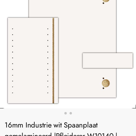
16mm Industrie wit Spaanplaat
gemelamineerd |Pfleiderer W10140 |