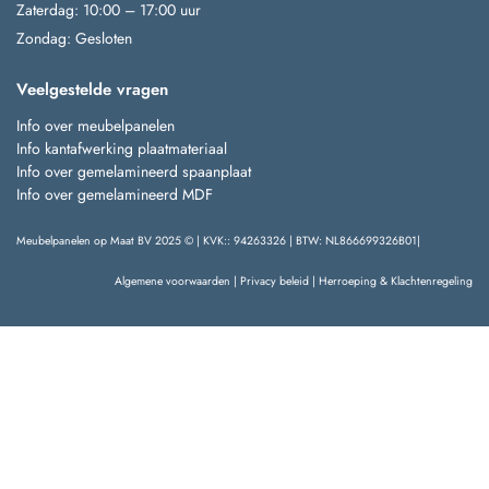
Zaterdag: 10:00 – 17:00 uur
Zondag: Gesloten
Veelgestelde vragen
Info over meubelpanelen
Info kantafwerking plaatmateriaal
Info over gemelamineerd spaanplaat
Info over gemelamineerd MDF
Meubelpanelen op Maat BV 2025 © | KVK:: 94263326 | BTW: NL866699326B01|
Algemene voorwaarden
|
Privacy beleid
|
Herroeping & Klachtenregeling